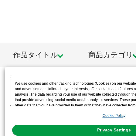
作品タイトル
商品カテゴリ
We use cookies and other tracking technologies (Cookies) on our website t
and advertisements tailored to your interests, offer social media feature
analysis. The data regarding your use of our website collected through t
that provide advertising, social media and/or analytics services. These p
other data that you have provided to them or that they have collected from 
analyze and optimize advertisements delivered to you by businesses other t
Cookie Policy
the use of all Cookies except for Strictly Necessary Cookies, please click "
with Cookies enabled, please click "OK". To select your preferences for e
You can change your consent or rejection settings at any time via through
Privacy Settings
our
Cookie Policy
or the website footer.