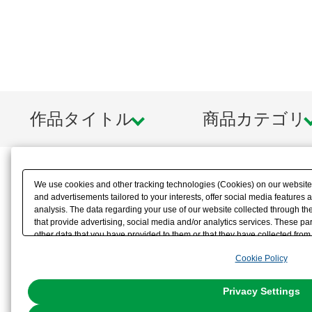
※各種寸法は概数となり、多少の誤
あらかじめご了承ください。
※画像はイメージです。実際の商品
作品タイトル
商品カテゴリ
います。
We use cookies and other tracking technologies (Cookies) on our website t
and advertisements tailored to your interests, offer social media feature
analysis. The data regarding your use of our website collected through t
that provide advertising, social media and/or analytics services. These p
other data that you have provided to them or that they have collected from 
analyze and optimize advertisements delivered to you by businesses other t
Cookie Policy
the use of all Cookies except for Strictly Necessary Cookies, please click "
with Cookies enabled, please click "OK". To select your preferences for e
You can change your consent or rejection settings at any time via through
Privacy Settings
our
Cookie Policy
or the website footer.