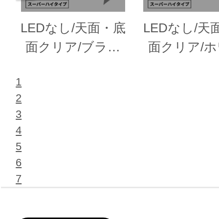
LEDなし/天面・底
LEDなし/天
面クリア/ブラッ
面クリア/
ク
ト
1
2
3
4
5
6
7