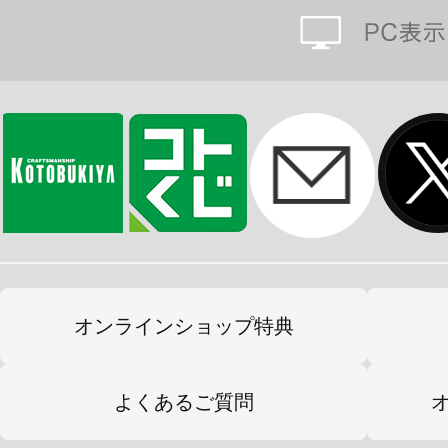
【天面・底面クリア】
クリア仕様の天面が光を取り込んで
面もクリア仕様のため連結時に下の
■メーカー：セミー工業
■外寸：幅69.5×高さ69.5×奥行29.5cm
オンラインショップ特典
■間口内寸：幅66.5×高さ62.5×奥行26.
■最大内寸：幅67.5×高さ65.5×奥行27.
よくあるご質問
■棚取付時 間口内寸(1段)：幅66.5×高さ