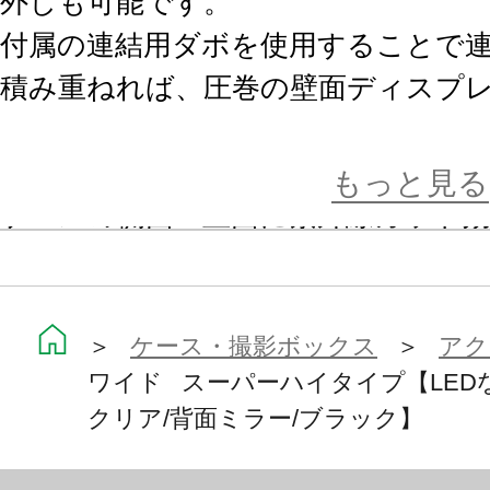
外しも可能です。
付属の連結用ダボを使用することで
積み重ねれば、圧巻の壁面ディスプ
【UVカット機能】
もっと見る
ケースの側面・正面に紫外線カット
を使用しており、コレクションの劣
外線を93%カットします。
＞
ケース・撮影ボックス
＞
アク
ワイド スーパーハイタイプ【LEDな
【背面ミラー】
クリア/背面ミラー/ブラック】
背面のアクリルミラーに光が反射し
コレクションの後ろ姿もお楽しみい