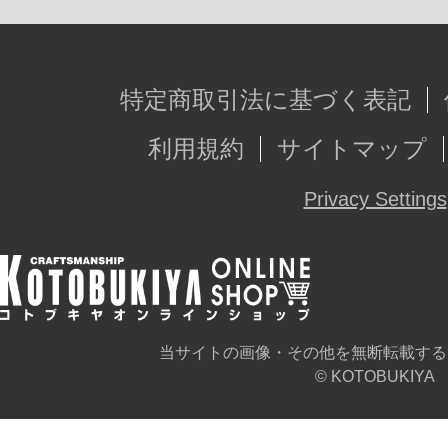
■棚取付時 最大内寸(1段)：幅67.5×高さ3
■棚内寸：幅67.5×奥行25cm
■インナーパネル（中板）：幅65×奥行
特定商取引法に基づく表記
■アクリル棚・アクリルパネル厚み：
利用規約
サイトマップ
■アルミシャフト：10mm角
Privacy Settings
■商品重量：約6.2kg（棚含む）
■耐荷重：棚板：3kg ※重量物を1
りますので、ご注意ください
■生産国：日本
当サイトの画像・その他を無断転載する
© KOTOBUKIYA
■組み立て：お客様組み立て品です。
意ください。