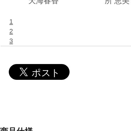
天海春香
所 恵美
1
2
3