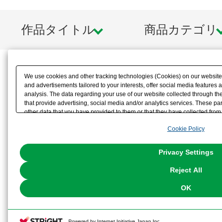
作品タイトル
商品カテゴリ
We use cookies and other tracking technologies (Cookies) on our website t
and advertisements tailored to your interests, offer social media feature
analysis. The data regarding your use of our website collected through t
that provide advertising, social media and/or analytics services. These p
other data that you have provided to them or that they have collected from 
analyze and optimize advertisements delivered to you by businesses other t
Cookie Policy
the use of all Cookies except for Strictly Necessary Cookies, please click "
with Cookies enabled, please click "OK". To select your preferences for e
You can change your consent or rejection settings at any time via through
Privacy Settings
our
Cookie Policy
or the website footer.
Reject All
OK
Powered by Internet Initiative Japan Inc.