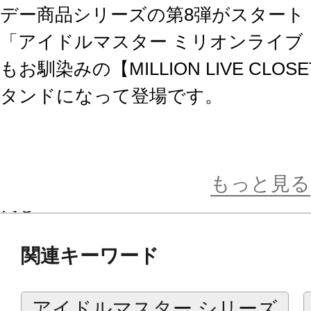
デー商品シリーズの第8弾がスタート
「アイドルマスター ミリオンライブ
もお馴染みの【MILLION LIVE CL
タンドになって登場です。
アクリルスタンドとして飾るも良し
担当アイドルを集めて、自分だけの
もっと見る
良し！
関連キーワード
誕生日を祝うネームプレート付きの
す。
アイドルマスター シリーズ