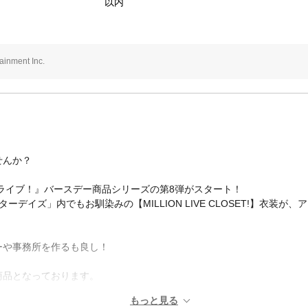
以内
nment Inc.
せんか？
ライブ！』バースデー商品シリーズの第8弾がスタート！
ーデイズ」内でもお馴染みの【MILLION LIVE CLOSET!】衣装
ーや事務所を作るも良し！
商品となっております。