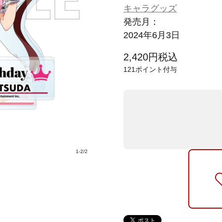
キャラグッズ
発売月：
2024年6月3日
2,420
円
税込
121
ポイント付与
1
-
2
/
2