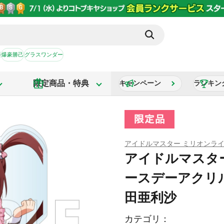
か
爆豪勝己
グラスワンダー
限定商品・特典
キャンペーン
ランキン
アイドルマスター ミリオンラ
アイドルマスター
ースデーアクリ
田亜利沙
カテゴリ：