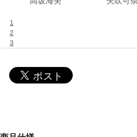
高坂海美
矢吹可
1
2
3