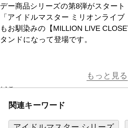
デー商品シリーズの第8弾がスタート
「アイドルマスター ミリオンライブ
もお馴染みの【MILLION LIVE CL
タンドになって登場です。
アクリルスタンドとして飾るも良し
担当アイドルを集めて、自分だけの
もっと見る
良し！
関連キーワード
誕生日を祝うネームプレート付きの
す。
アイドルマスター シリーズ