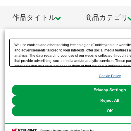
作品タイトル
商品カテゴリ
We use cookies and other tracking technologies (Cookies) on our website t
and advertisements tailored to your interests, offer social media feature
analysis. The data regarding your use of our website collected through t
that provide advertising, social media and/or analytics services. These p
other data that you have provided to them or that they have collected from 
analyze and optimize advertisements delivered to you by businesses other t
Cookie Policy
the use of all Cookies except for Strictly Necessary Cookies, please click "
with Cookies enabled, please click "OK". To select your preferences for e
You can change your consent or rejection settings at any time via through
Privacy Settings
our
Cookie Policy
or the website footer.
Reject All
OK
Powered by Internet Initiative Japan Inc.