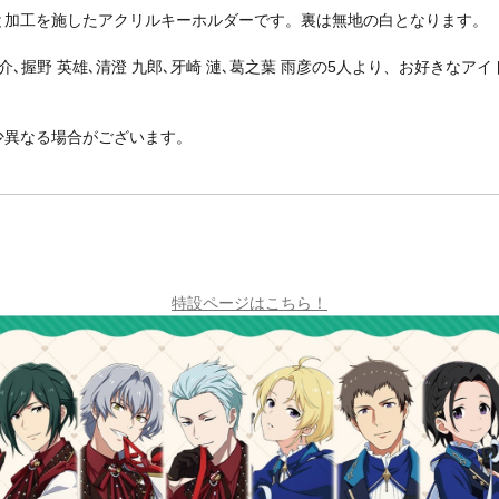
と加工を施したアクリルキーホルダーです。裏は無地の白となります。
介､握野 英雄､清澄 九郎､牙崎 漣､葛之葉 雨彦の5人より、お好きな
少異なる場合がございます。
特設ページはこちら！