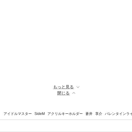
もっと見る ▼
閉じる ▲
 アイドルマスター SideM アクリルキーホルダー 蒼井 享介 バレンタインライ