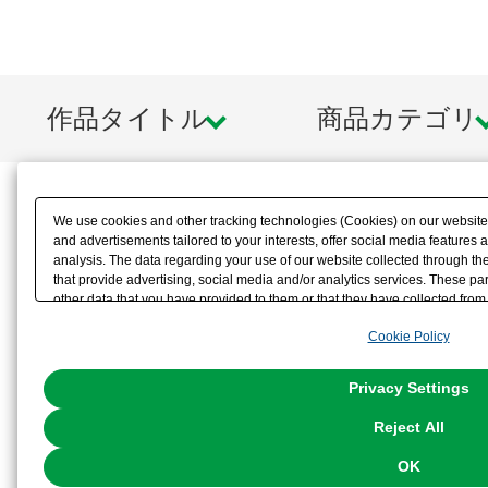
作品タイトル
商品カテゴリ
We use cookies and other tracking technologies (Cookies) on our website t
and advertisements tailored to your interests, offer social media feature
analysis. The data regarding your use of our website collected through t
that provide advertising, social media and/or analytics services. These p
other data that you have provided to them or that they have collected from 
analyze and optimize advertisements delivered to you by businesses other t
Cookie Policy
the use of all Cookies except for Strictly Necessary Cookies, please click "
with Cookies enabled, please click "OK". To select your preferences for e
You can change your consent or rejection settings at any time via through
Privacy Settings
our
Cookie Policy
or the website footer.
Reject All
OK