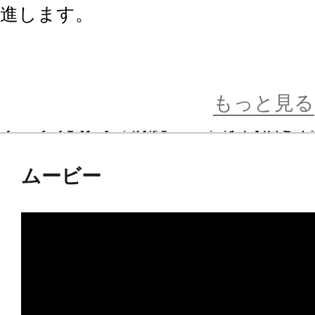
進します。
■1/35スケール スパイダーマンの
主要な関節が可動。様々なポージン
もっと見る
ウェブ発射時の前腕パーツが同梱さ
ムービー
■専用のスタンドが付属！
躍動的なポージングでスパイダーマン
とが可能。
専用スタンドは自立し、フィギュア
とも可能です。