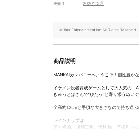
2020年3月
発売月
©Liber Entertainment Inc. All Rights Reserved.
商品説明
MANKAIカンパニーへようこそ！個性豊か
イケメン役者育成ゲームとして大人気の「A3
ぎゅっとはさんで“ぴたっ”と寄り添うぬいぐ
全高約12cmと手頃な大きさなので持ち運
ラインナップは、
茅ヶ崎 至、斑鳩三角、伏見 臣、有栖川 誉