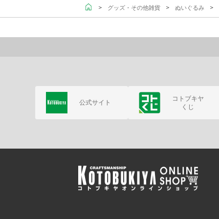
＞
＞
＞ 
グッズ・その他雑貨
ぬいぐるみ
コトブキヤ
公式サイト
くじ