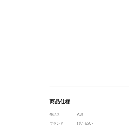
商品仕様
A3!
作品名
ぴたぬい
ブランド