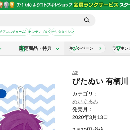
【チアコスチューム】
ヒンデンブルク
ナリタタイシン
限定商品・特典
キャンペーン
ランキン
A3!
ぴたぬい 有栖川
カテゴリ：
ぬいぐるみ
発売月：
2020年3月13日