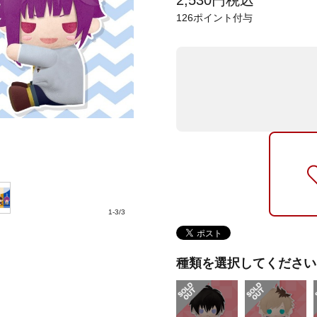
2,530
円
税込
126
ポイント付与
1
-
3
/
3
種類を選択してください