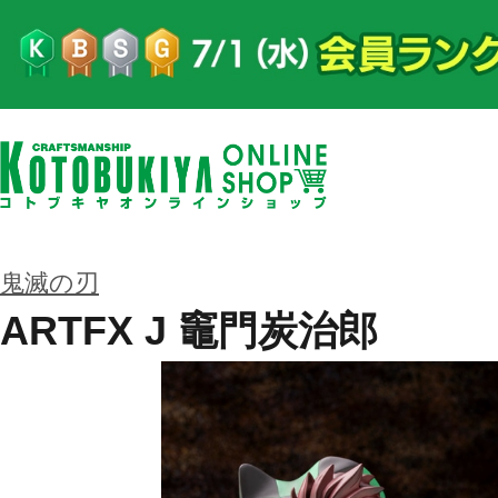
鬼滅の刃
ARTFX J 竈門炭治郎