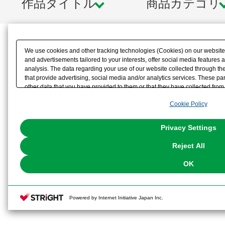
作品タイトル
商品カテゴリ
We use cookies and other tracking technologies (Cookies) on our website t
and advertisements tailored to your interests, offer social media feature
analysis. The data regarding your use of our website collected through t
that provide advertising, social media and/or analytics services. These p
other data that you have provided to them or that they have collected from 
analyze and optimize advertisements delivered to you by businesses other t
Cookie Policy
the use of all Cookies except for Strictly Necessary Cookies, please click "
with Cookies enabled, please click "OK". To select your preferences for e
You can change your consent or rejection settings at any time via through
Privacy Settings
our
Cookie Policy
or the website footer.
Reject All
OK
Powered by Internet Initiative Japan Inc.