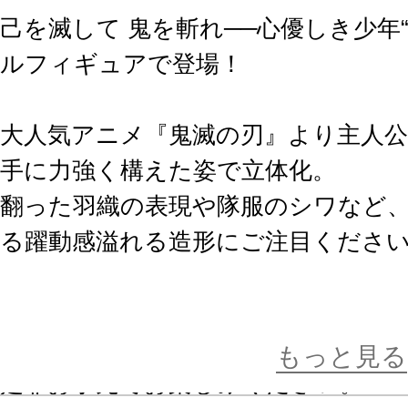
己を滅して 鬼を斬れ──心優しき少年“
ルフィギュアで登場！
大人気アニメ『鬼滅の刃』より主人公
手に力強く構えた姿で立体化。
翻った羽織の表現や隊服のシワなど
る躍動感溢れる造形にご注目くださ
後続の竈門禰豆子、我妻善逸と並べて
観を感じられるシリーズとなってお
もっと見る
是非お手元でお楽しみください。