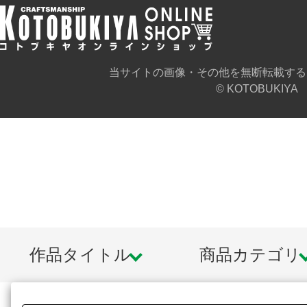
おります。
ゾンビノイド アゴニーには腕・脚用
当サイトの画像・その他を無断転載する
© KOTOBUKIYA
し、これらを組み換えることであな
きます。
背中には3ミリ軸穴を設け、別売りの
使ってジャンプや吹き飛びなど、ゾ
ンを取らせることができます。
ゾンビノイドに共通して付属するク
作品タイトル
商品カテゴリ
だまりエフェクトパーツはミニフラ
事によって台座としてお使いいただ