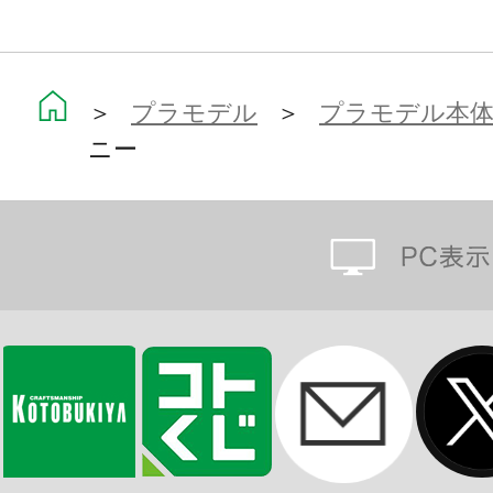
What’s END OF HEROES?
20XX年――
“大いなる救済”による罪過の焔が文
＞
プラモデル
＞
プラモデル本
ニー
えも焼き尽くし崩壊した世界――。
打ち捨てられた預言書に書かれた審
め、その悪徳こそが尊ばれる世で聖
えた狼へと姿を変え、物語の世界で
ろう異形の者達が地上を跋扈してい
【商品仕様】