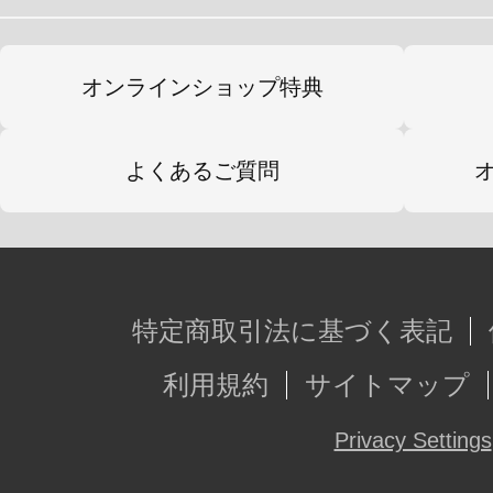
全高75ミリの手のひらサイズながら
ます。
オンラインショップ特典
首には頭部と接続するボールジョイ
可動を搭載し、噛みつく姿勢や腹ば
よくあるご質問
ビ特有のポーズを取らせるために頭
可能です。
肩は大胸筋部分を前に動かせること
掴みかかり首に噛みつくことが出来
特定商取引法に基づく表記
股関節は上下に可動し太腿を大きく
利用規約
サイトマップ
足首関節は縦可動だけでなく左右ロ
体幹の崩れたゾンビらしいポーズが
Privacy Settings
手首パーツは死後硬直で引きつった表