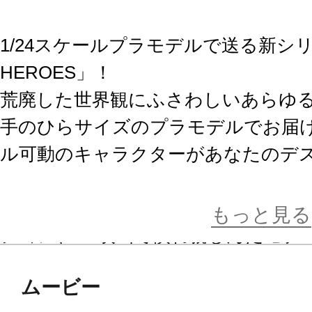
1/24スケールプラモデルで送る新シリ
HEROES」！
荒廃した世界観にふさわしいあらゆ
手のひらサイズのプラモデルでお届
ル可動のキャラクターがあなたのデ
ラインナップはゾンビ、野盗、ハン
もっと見る
ション、SF映画で慣れ親しんだモチ
続々発売されるキャラクターを揃え
ムービー
館に。そう、監督はあなたです！