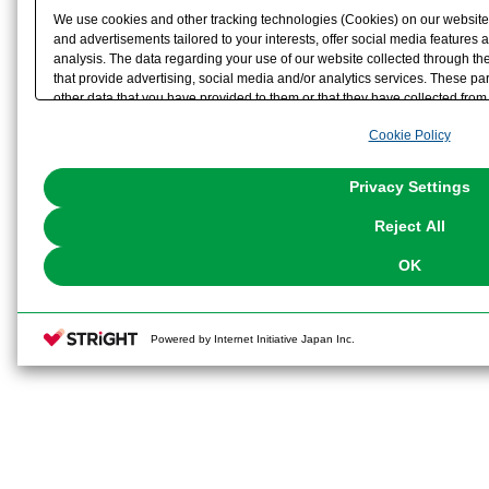
に活躍します。
We use cookies and other tracking technologies (Cookies) on our website t
and advertisements tailored to your interests, offer social media feature
analysis. The data regarding your use of our website collected through t
that provide advertising, social media and/or analytics services. These p
本体は4色で成型。頭部髪の毛は塗装
other data that you have provided to them or that they have collected from 
analyze and optimize advertisements delivered to you by businesses other t
だけでもすぐにゾンビとして遊べま
Cookie Policy
the use of all Cookies except for Strictly Necessary Cookies, please click "
with Cookies enabled, please click "OK". To select your preferences for e
You can change your consent or rejection settings at any time via through
Privacy Settings
our
Cookie Policy
or the website footer.
【セット内容】
Reject All
・本体×1体
OK
・オプションパーツ腕×1個
Powered by Internet Initiative Japan Inc.
・オプションパーツ足×1個
・血だまりエフェクト×1個
※画像は試作品です。実際の商品と