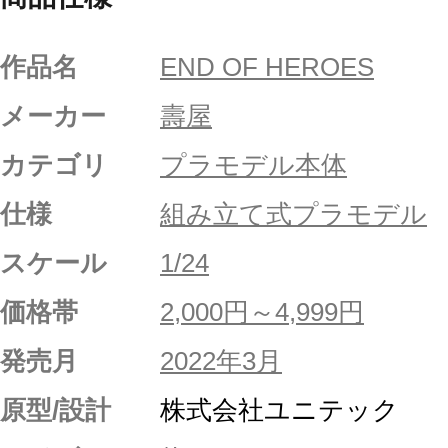
作品名
END OF HEROES
メーカー
壽屋
カテゴリ
プラモデル本体
仕様
組み立て式プラモデル
スケール
1/24
価格帯
2,000円～4,999円
発売月
2022年3月
原型/設計
株式会社ユニテック