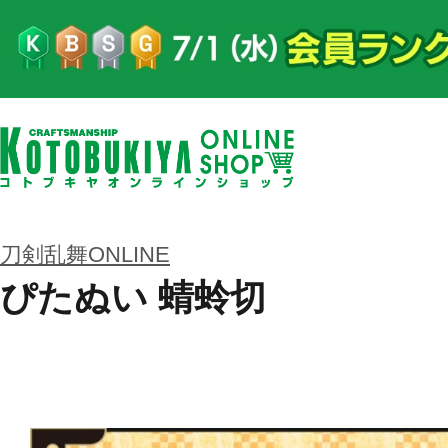
刀剣乱舞ONLINE
ぴたぬい 蜻蛉切