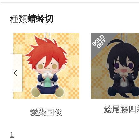
種類
蜻蛉切
鯰尾藤四
愛染国俊
1