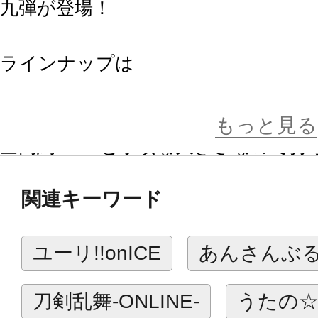
九弾が登場！
ラインナップは
愛染国俊、鯰尾藤四郎、明石国行、蜻
もっと見る
全高約15cmと手頃な大きさなので
せん。
関連キーワード
“ぴたっ”と可愛い刀剣男士たちをあ
い！
ユーリ!!onICE
あんさんぶ
ぴたぬいとは…
刀剣乱舞-ONLINE-
うたの☆
ぎゅっとはさんで“ぴたっ”と寄り添