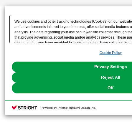
We use cookies and other tracking technologies (Cookies) on our website t
and advertisements tailored to your interests, offer social media feature
analysis. The data regarding your use of our website collected through t
that provide advertising, social media and/or analytics services. These p
other data that you have provided to them or that they have collected from 
analyze and optimize advertisements delivered to you by businesses other t
Cookie Policy
the use of all Cookies except for Strictly Necessary Cookies, please click "
with Cookies enabled, please click "OK". To select your preferences for e
You can change your consent or rejection settings at any time via through
Privacy Settings
our
Cookie Policy
or the website footer.
Reject All
OK
Powered by Internet Initiative Japan Inc.