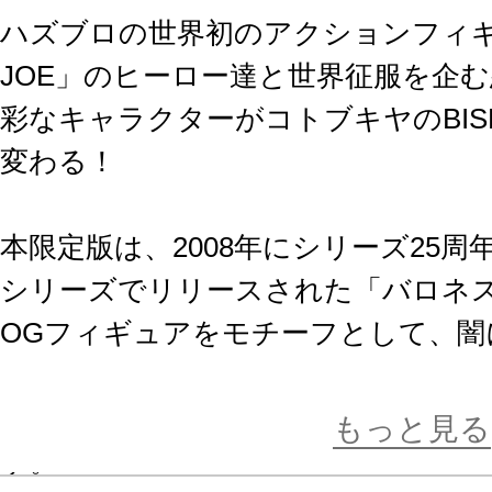
ハズブロの世界初のアクションフィギュ
JOE」のヒーロー達と世界征服を企
彩なキャラクターがコトブキヤのBIS
変わる！
本限定版は、2008年にシリーズ25
シリーズでリリースされた「バロネ
OGフィギュアをモチーフとして、闇
ンブルーを基調としたスーツとネオ
の組み合わせで構築された夜間任務Ve
もっと見る
す。