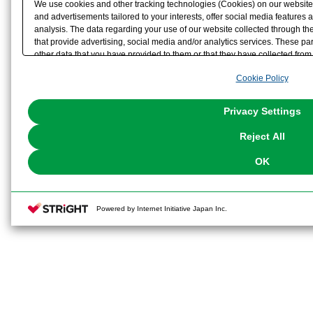
We use cookies and other tracking technologies (Cookies) on our website t
and advertisements tailored to your interests, offer social media feature
analysis. The data regarding your use of our website collected through t
that provide advertising, social media and/or analytics services. These p
other data that you have provided to them or that they have collected from 
analyze and optimize advertisements delivered to you by businesses other t
Cookie Policy
the use of all Cookies except for Strictly Necessary Cookies, please click "
with Cookies enabled, please click "OK". To select your preferences for e
You can change your consent or rejection settings at any time via through
Privacy Settings
our
Cookie Policy
or the website footer.
Reject All
OK
Powered by Internet Initiative Japan Inc.