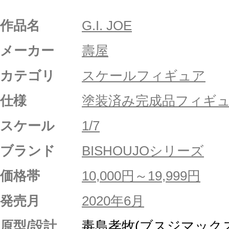
作品名
G.I. JOE
メーカー
壽屋
カテゴリ
スケールフィギュア
仕様
塗装済み完成品フィギ
スケール
1/7
ブランド
BISHOUJOシリーズ
価格帯
10,000円～19,999円
発売月
2020年6月
原型/設計
毒島孝牧(ブスジマックス