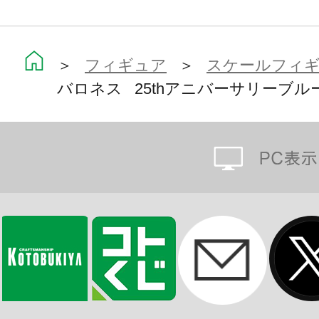
本製品のみに付属するガンメタルカ
ンは、通常版バロネス（黒）や、ク
＞
フィギュア
＞
スケールフィ
バロネス 25thアニバーサリーブル
（赤）のバロネスへの差し替えが可
また、同時発売の「スカーレットス
世界観の台座となり並べてディスプ
原型は、その高い造形力とセンスで
（BUSUJIMAX）氏のデジタル・
上がりとなった決定版です。