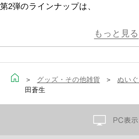
第2弾のラインナップは、
夏目 春、荒木田蒼生、都築 誠、宮瀬
ター。
もっと見る
全高約15cmと手頃な大きさなので
せん。
ボールチェーンも付属しているので
＞
グッズ・その他雑貨
＞
ぬいぐ
田蒼生
色々な使い方ができます！
ぴたぬいとは…
ぎゅっとはさんで“ぴたっ”と寄り添