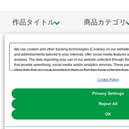
作品タイトル
商品カテゴリ
We use cookies and other tracking technologies (Cookies) on our website t
and advertisements tailored to your interests, offer social media feature
analysis. The data regarding your use of our website collected through t
that provide advertising, social media and/or analytics services. These p
other data that you have provided to them or that they have collected from 
analyze and optimize advertisements delivered to you by businesses other t
Cookie Policy
the use of all Cookies except for Strictly Necessary Cookies, please click "
with Cookies enabled, please click "OK". To select your preferences for e
You can change your consent or rejection settings at any time via through
Privacy Settings
our
Cookie Policy
or the website footer.
Reject All
OK