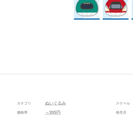
ぬいぐるみ
カテゴリ
スケール
～999円
価格帯
発売月