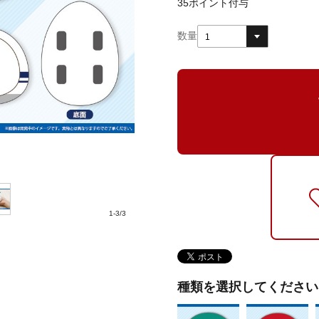
35
ポイント付与
数量
1
1
-
3
/
3
種類を選択してください