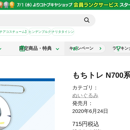
【チアコスチューム】
ヒンデンブルク
ナリタタイシン
限定商品・特典
キャンペーン
ランキン
もちトレ N700
カテゴリ：
ぬいぐるみ
発売月：
2020年6月24日
715
円
税込