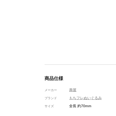
商品仕様
壽屋
メーカー
もちフレぬいぐるみ
ブランド
全長 約70mm
サイズ