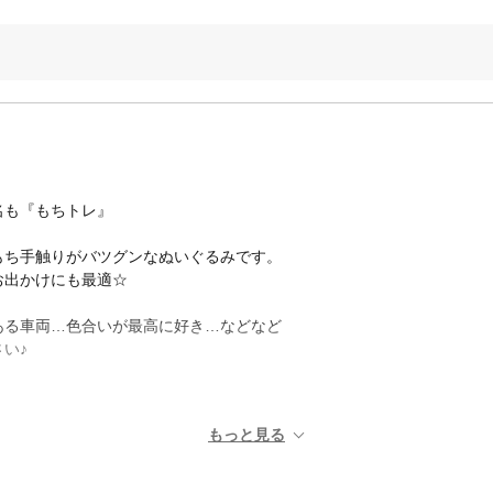
名も『もちトレ』
もち手触りがバツグンなぬいぐるみです。
お出かけにも最適☆
ある車両…色合いが最高に好き…などなど
い♪