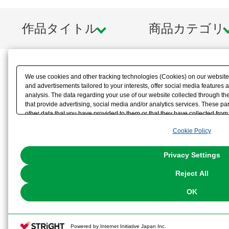
作品タイトル
商品カテゴリ
We use cookies and other tracking technologies (Cookies) on our website t
and advertisements tailored to your interests, offer social media feature
analysis. The data regarding your use of our website collected through t
that provide advertising, social media and/or analytics services. These p
other data that you have provided to them or that they have collected from 
analyze and optimize advertisements delivered to you by businesses other t
Cookie Policy
the use of all Cookies except for Strictly Necessary Cookies, please click "
with Cookies enabled, please click "OK". To select your preferences for e
You can change your consent or rejection settings at any time via through
Privacy Settings
our
Cookie Policy
or the website footer.
Reject All
OK
Powered by Internet Initiative Japan Inc.