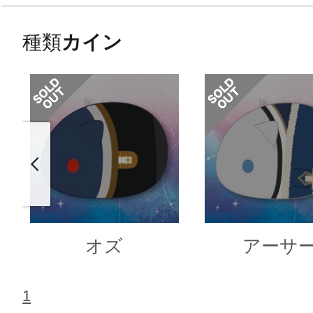
種類
カイン
オズ
アーサ
1