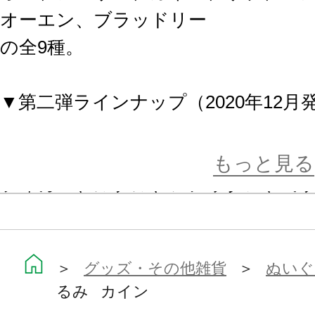
オーエン、ブラッドリー
の全9種。
▼第二弾ラインナップ（2020年12月
ファウスト、シノ、ヒースクリフ、
ル、クロエ、ラスティカ、
もっと見る
フィガロ、ルチル、レノックス、ミ
の全12種。
猫耳が特徴的な、もちもち柔らか、
＞
グッズ・その他雑貨
＞
ぬいぐ
るみ カイン
みです☆