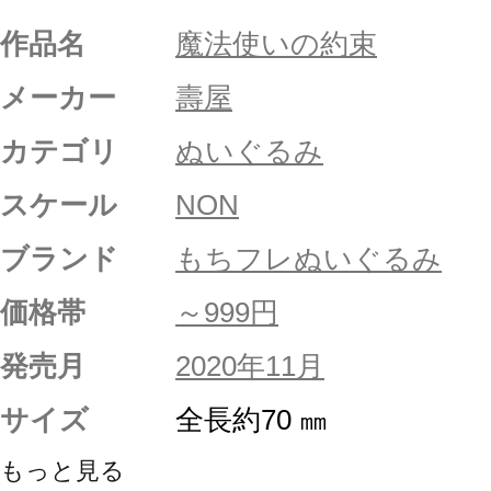
作品名
魔法使いの約束
メーカー
壽屋
カテゴリ
ぬいぐるみ
スケール
NON
ブランド
もちフレぬいぐるみ
価格帯
～999円
発売月
2020年11月
サイズ
全長約70 ㎜
もっと見る