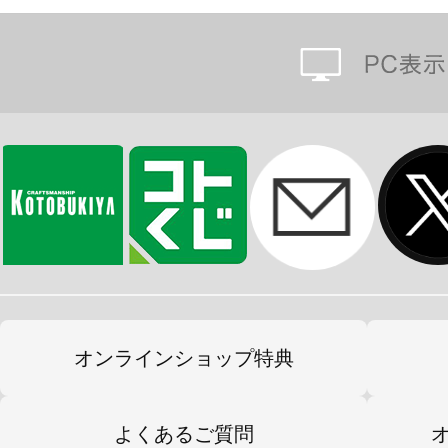
ストラップにもできる紐が付いてい
ぜひお好きな子たちをお手もとに迎え
「もちフレ」とは…
動物をモチーフにした、まるっこい
るみシリーズ。
もちもちとした柔らかい素材でさわり
いろんな種類を集めて飾れば、あな
広がります…☆
オンラインショップ特典
※画像は開発中のイメージです。実
よくあるご質問