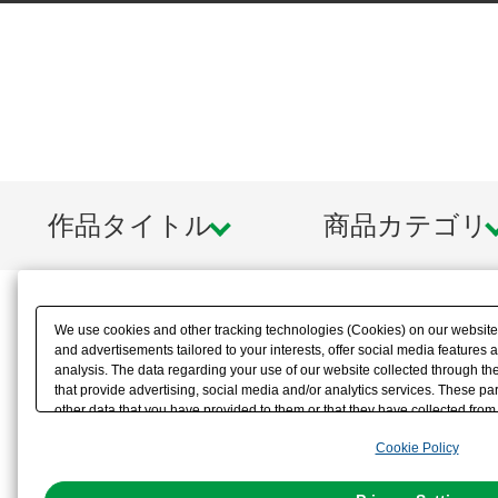
作品タイトル
商品カテゴリ
We use cookies and other tracking technologies (Cookies) on our website t
and advertisements tailored to your interests, offer social media feature
analysis. The data regarding your use of our website collected through t
that provide advertising, social media and/or analytics services. These p
other data that you have provided to them or that they have collected from 
analyze and optimize advertisements delivered to you by businesses other t
Cookie Policy
the use of all Cookies except for Strictly Necessary Cookies, please click "
with Cookies enabled, please click "OK". To select your preferences for e
You can change your consent or rejection settings at any time via through