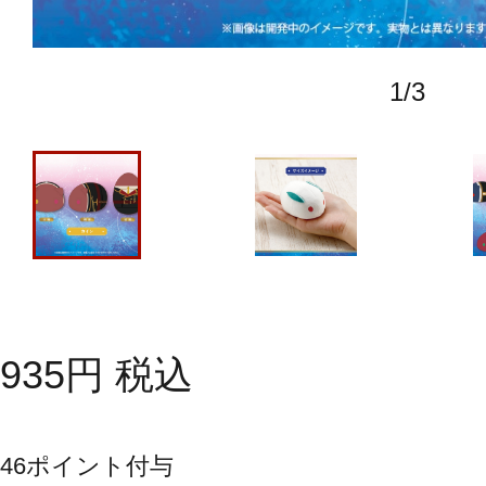
1
/
3
935
円
税込
46
ポイント付与