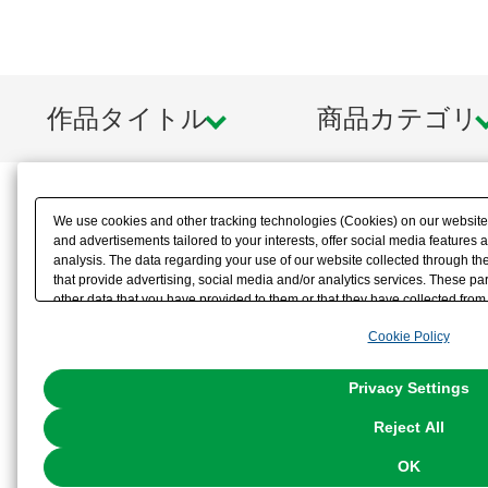
作品タイトル
商品カテゴリ
We use cookies and other tracking technologies (Cookies) on our website t
and advertisements tailored to your interests, offer social media feature
analysis. The data regarding your use of our website collected through t
that provide advertising, social media and/or analytics services. These p
other data that you have provided to them or that they have collected from 
analyze and optimize advertisements delivered to you by businesses other t
Cookie Policy
the use of all Cookies except for Strictly Necessary Cookies, please click "
with Cookies enabled, please click "OK". To select your preferences for e
You can change your consent or rejection settings at any time via through
Privacy Settings
our
Cookie Policy
or the website footer.
Reject All
OK