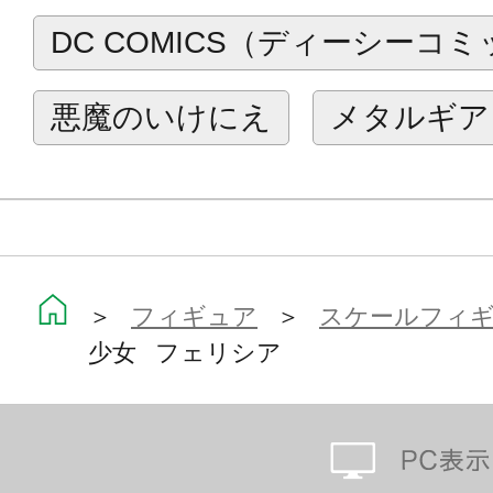
危険な魅力たっぷりなアイテムです。
DC COMICS（ディーシーコ
「リリス」！どうぞご期待ください
悪魔のいけにえ
メタルギア
髪を支える支柱が付属します。支柱
すが、長期展示の際等にお好みでご
A supporting prop for the hair is includ
stand alone, the prop is recommended w
periods of time.
＞
フィギュア
＞
スケールフィ
少女 フェリシア
※画像は試作品のものです。実際の
ございます。
※Prototype shown is not final, pending 