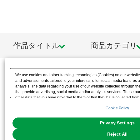
作品タイトル
商品カテゴリ
We use cookies and other tracking technologies (Cookies) on our website t
and advertisements tailored to your interests, offer social media feature
analysis. The data regarding your use of our website collected through t
that provide advertising, social media and/or analytics services. These p
other data that you have provided to them or that they have collected from 
analyze and optimize advertisements delivered to you by businesses other t
Cookie Policy
the use of all Cookies except for Strictly Necessary Cookies, please click "
with Cookies enabled, please click "OK". To select your preferences for e
You can change your consent or rejection settings at any time via through
Privacy Settings
our
Cookie Policy
or the website footer.
Reject All