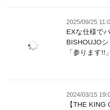
ポージングは、帽子をキュッと被り
その性格を反映した威風堂々とした
2025/09/25 11:
あらゆる角度からじっくり見て欲し
EXな仕様で
お部屋を席巻します。
BISHOUJ
「参ります!!
台座は、「SNKヒロインズ」でのBO
の間」の石で舗装された床面を再現
本フィギュアをはじめ、今やほぼす
トフォン、パソコンでコンテンツを楽
2024/03/15 19:
ワールドに、ぜひ足を踏み入れその
【THE KING 