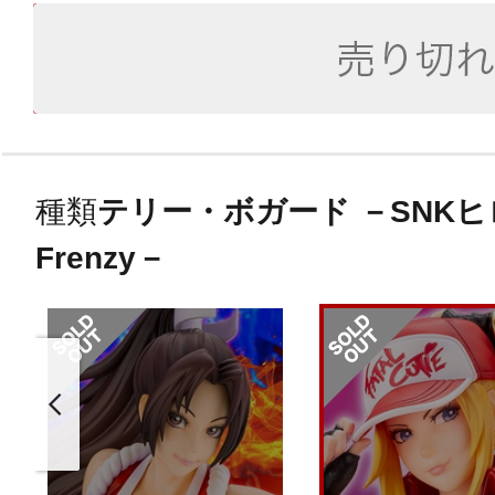
種類
テリー・ボガード －SNKヒロイ
Frenzy－