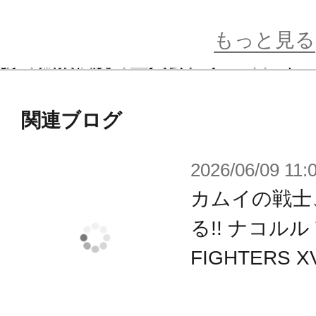
体化されました。
もっと見る
あの餓狼伝説の主人公テリーのアイ
ーにデニムジーンズそしてスニーカ
イルは踏襲しながら、
関連ブログ
2026/06/09 11:
キャップのプリントはFATAL FURYから
を遂げ、ジーンズはベリーショート
カムイの戦士
に。
る!! ナコルル 
更には、はだけたジャケットと白い
FIGHTERS X
ど、見どころ沢山の造形にご注目く