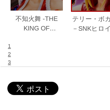
不知火舞 -THE
テリー・ボ
KING OF
－SNKヒロ
FIGHTERS ’98-
Tag Team Fr
1
－
2
3