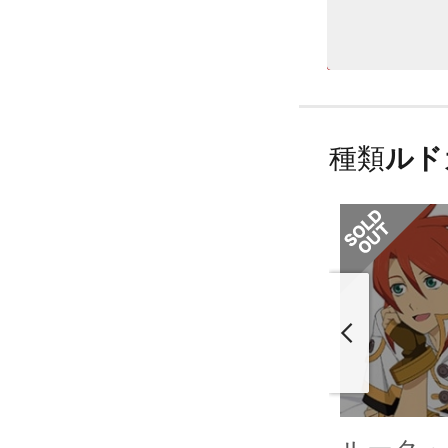
種類
ルド