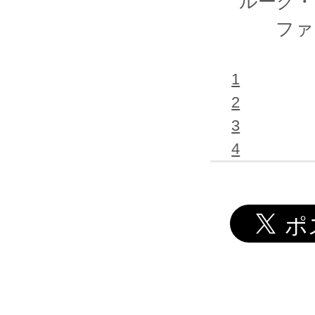
ルーク・
ファ
1
2
3
4