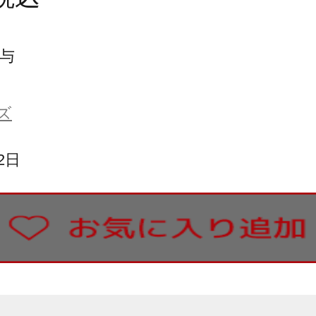
与
ズ
2日