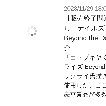
ゲームの休息時間のおともにしてく
2023/11/29 18:
【販売終了間
※本商品はカバー単体です。クッシ
じ「テイルズ
せん。
Beyond th
※画像は開発中のイメージ画像です
介
す。
「コトブキヤく
ライズ Beyond
サクライ氏描
使用した、こ
豪華景品が多