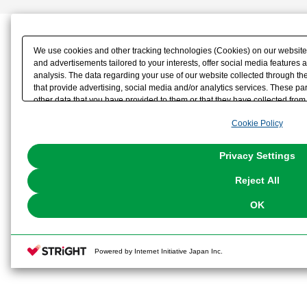
We use cookies and other tracking technologies (Cookies) on our website t
and advertisements tailored to your interests, offer social media feature
analysis. The data regarding your use of our website collected through t
that provide advertising, social media and/or analytics services. These p
other data that you have provided to them or that they have collected from 
analyze and optimize advertisements delivered to you by businesses other t
Cookie Policy
the use of all Cookies except for Strictly Necessary Cookies, please click "
with Cookies enabled, please click "OK". To select your preferences for e
You can change your consent or rejection settings at any time via through
Privacy Settings
our
Cookie Policy
or the website footer.
Reject All
OK
Powered by Internet Initiative Japan Inc.