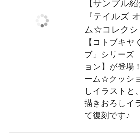
■2021年8月発売
【サンプル紹
「テイルズ オブ デスティニー」よ
『テイルズ 
「テイルズ オブ ジ アビス」より、
ム☆コレクシ
「テイルズ オブ ヴェスペリア」よ
【コトブキヤ
ブ』シリーズ
■2021年9月発売
ョン】が登場！
「テイルズ オブ ジ アビス」より、
ーム☆クッシ
「テイルズ オブ ヴェスペリア」よ
しイラストと
「テイルズ オブ ベルセリア」より
描きおろしイ
て復刻です♪
カバーはツルツルとした肌触りが気
(別売)
の抱き心地はふかふか♪