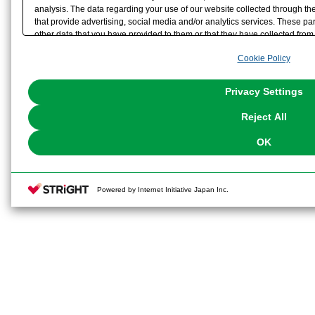
analysis. The data regarding your use of our website collected through t
that provide advertising, social media and/or analytics services. These p
other data that you have provided to them or that they have collected from 
analyze and optimize advertisements delivered to you by businesses other t
Cookie Policy
the use of all Cookies except for Strictly Necessary Cookies, please click "
with Cookies enabled, please click "OK". To select your preferences for e
You can change your consent or rejection settings at any time via through
Privacy Settings
our
Cookie Policy
or the website footer.
Reject All
OK
Powered by Internet Initiative Japan Inc.