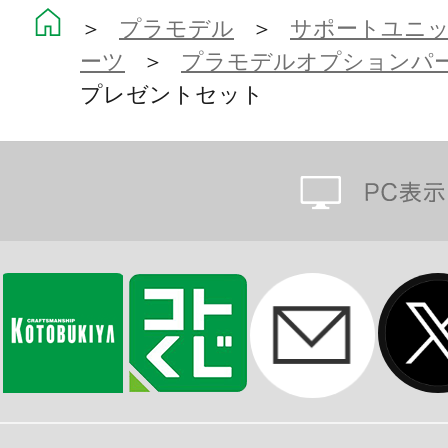
1）プレゼント（ハート型）×1
＞
プラモデル
＞
サポートユニット
ーツ
＞
プラモデルオプションパ
2）プレゼント（スクエア型）×1
プレゼントセット
3）プレゼント（キューブ型）×1
4）プレゼント（バッグ型）×1
5）ショッパー（大）×1
6）ショッパー（小）×1
7）ビニールショッパー×1
※画像は試作品です。実際の商品と
ます。また撮影用に塗装されており