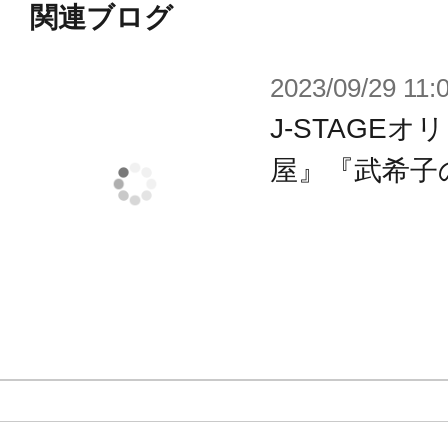
やかにラッピングされた状態をお楽
関連ブログ
2023/09/29 11:
【ショッパー】
ショッパー（大）（小）は持ち手部
J-STAGE
でキャラクターの肩に掛けたり
屋』『武希子
手に持ったりさせることができるの
演出して遊ぶことができます。
さらにショッパー（大）（小）の成
付属のシールを貼ることで
お店のロゴマーク入りにカスタマイ
▼セット内容