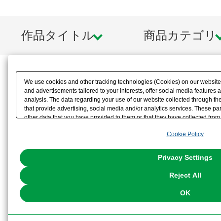
作品タイトル
商品カテゴリ
We use cookies and other tracking technologies (Cookies) on our website t
and advertisements tailored to your interests, offer social media feature
analysis. The data regarding your use of our website collected through t
that provide advertising, social media and/or analytics services. These p
other data that you have provided to them or that they have collected from 
analyze and optimize advertisements delivered to you by businesses other t
Cookie Policy
the use of all Cookies except for Strictly Necessary Cookies, please click "
with Cookies enabled, please click "OK". To select your preferences for e
You can change your consent or rejection settings at any time via through
Privacy Settings
our
Cookie Policy
or the website footer.
Reject All
OK