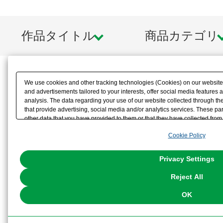
作品タイトル
商品カテゴリ
We use cookies and other tracking technologies (Cookies) on our website t
and advertisements tailored to your interests, offer social media feature
analysis. The data regarding your use of our website collected through t
that provide advertising, social media and/or analytics services. These p
other data that you have provided to them or that they have collected from 
analyze and optimize advertisements delivered to you by businesses other t
Cookie Policy
the use of all Cookies except for Strictly Necessary Cookies, please click "
with Cookies enabled, please click "OK". To select your preferences for e
You can change your consent or rejection settings at any time via through
Privacy Settings
our
Cookie Policy
or the website footer.
Reject All
OK