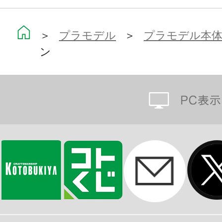
・各部パーツを差し替えることで、
ることが可能。
＞
プラモデル
＞
プラモデル本
ン
・腰パーツに設けた3ｍｍ穴ジョイン
「M.S.G［ニューフライングベース
ス Plus］」などにも対応しており
でディスプレイ可能。
■付属品
・差し替えハンドパーツ5種
（握り手、平手A、平手B、武器持ち手
・デュアルランサー×２