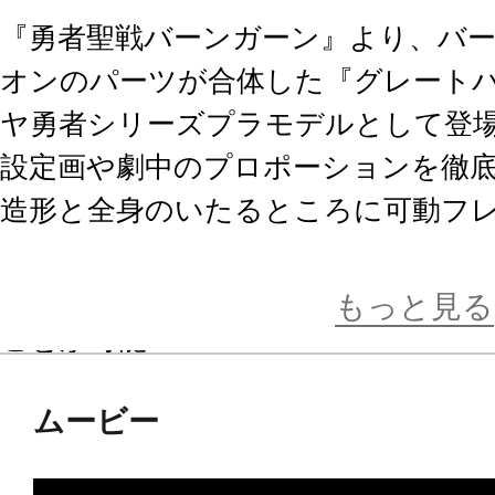
『勇者聖戦バーンガーン』より、バ
オンのパーツが合体した『グレート
ヤ勇者シリーズプラモデルとして登
設定画や劇中のプロポーションを徹
造形と全身のいたるところに可動フ
ロポーションと可動性を両立！
一部パーツを差し替えることで、『
もっと見る
ことが可能！
ムービー
■仕様
・設定画、劇中のプロポーションを