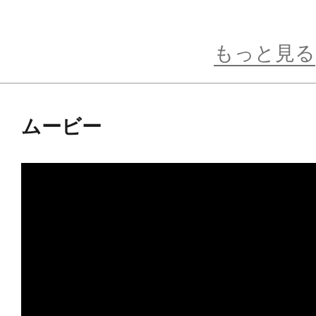
ネックウォーマーと右腕のパーツを
ファスナーが開いた状態の姿を再現
もっと見る
キャラクターカラーを用いたベース
ムービー
呪術廻戦の世界観をイメージしたデ
す。
後続の「禪院真希」「パンダ」と合
しみください！
※画像は試作品です。実際の商品と