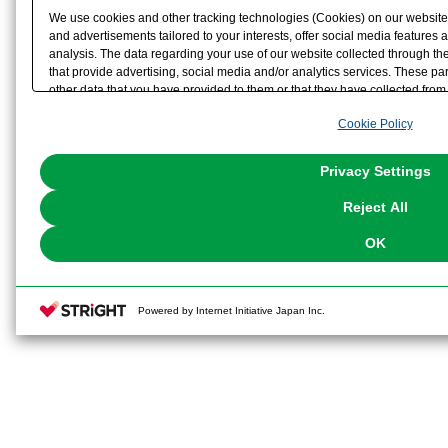
We use cookies and other tracking technologies (Cookies) on our website t
and advertisements tailored to your interests, offer social media feature
analysis. The data regarding your use of our website collected through t
that provide advertising, social media and/or analytics services. These p
other data that you have provided to them or that they have collected from 
analyze and optimize advertisements delivered to you by businesses other t
Cookie Policy
the use of all Cookies except for Strictly Necessary Cookies, please click "
with Cookies enabled, please click "OK". To select your preferences for e
You can change your consent or rejection settings at any time via through
Privacy Settings
our
Cookie Policy
or the website footer.
Reject All
OK
Powered by Internet Initiative Japan Inc.