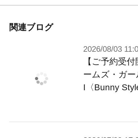
・表情パーツは塗装済みのものが付
・前髪は新規造形の「左わけ前髪」
前髪」の選択式。イノセンティアと
関連ブログ
・後ろ髪は新規造形の「ひとつ結び
2026/08/03 11:
ン髪の毛」とイノセンティアと同じ
【ご予約受付
・「サイドシニヨン髪の毛」「サイ
イノセンティアと同じ「前髪」にの
ームズ・ガー
「ジョイント付き左わけ前髪」には
I〈Bunny St
・さらに「猫耳」「メカ猫耳」「メ
耳」「メカ垂れ犬耳」「メカアクセ
可能。
・既存の5種類の手首に加え、新規造