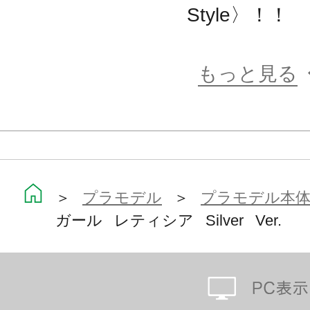
Style〉！！
【フレームアームズ・ガール（FAガ
フレームアームズ・ガールとは、コト
もっと見る
ットコンテンツ「フレームアームズ」
たスピンアウト シリーズになります
色分けされた成型色、タンポ印刷済
り、塗装せずに組んだだけでも完成
フレームアームズの特徴である各部に
＞
プラモデル
＞
プラモデル本
製の手首により、膨大なM.S.Gウェ
ガール レティシア Silver Ver.
フレームアームズシリーズの武器、
今後発売予定のフレームアームズ・
部、脚部等の互換性も確保されてお