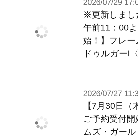
2026/07/29 17:
「サムズアップ手」「ピース手」「
※更新しまし
「敬礼手」の多数の手首パーツが付属
午前11：00
・首フリルは新規造形の「リボン付
始！】フレー
「装甲なし」の3種類が付属。
ドゥルガーI〈B
・「素肌腕・脚」及び「マテリア腕部
・首部は通常の長さのものとドール服
付属。
・足部も通常の素足とドール靴対応の
2026/07/27 11:
・瞳などのデカールが付属。
【7月30日（
・各部の3mm穴で既存M.S.Gシリ
ご予約受付開
ーズの武装の使用が可能。
ムズ・ガール 