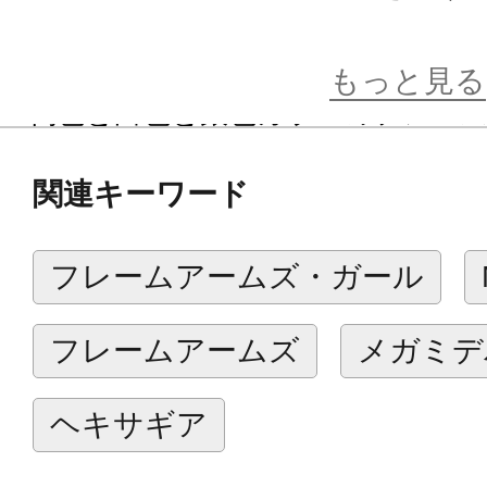
【商品詳細】
もっと見る
・褐色と白色と銀色カラーのフレー
ます。
関連キーワード
・肌色はフレームアームズ・ガール
ルシア アナザーカラー with FGM1
フレームアームズ・ガール
と同じカラーになります。
・胸部は、発売済みの「フレームア
フレームアームズ
メガミデ
ア」と同じ通常サイズに加え、大サ
・表情パーツは「正面向き八重歯笑顔
ヘキサギア
顔」、「右向き笑顔」の3種が付属。