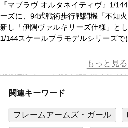
『マブラヴ オルタネイティヴ』1/1
ーズに、94式戦術歩行戦闘機「不知
新し「伊隅ヴァルキリーズ仕様」と
1/144スケールプラモデルシリーズ
近接戦闘短刀」「87式支援突撃砲」「
ステム」が付属。
もっと見る
既存造形の「87式突撃砲」は4門、ガ
り「強襲掃討」「打撃支援」「砲撃支
関連キーワード
態が再現可能になりました。
フレームアームズ・ガール
【ギミック】
・機体配色はクリアーパーツを含む