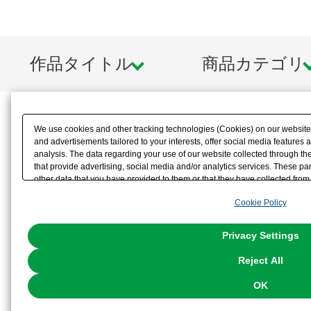
作品タイトル
商品カテゴリ
We use cookies and other tracking technologies (Cookies) on our website t
and advertisements tailored to your interests, offer social media feature
analysis. The data regarding your use of our website collected through t
that provide advertising, social media and/or analytics services. These p
other data that you have provided to them or that they have collected from 
analyze and optimize advertisements delivered to you by businesses other t
Cookie Policy
the use of all Cookies except for Strictly Necessary Cookies, please click "
with Cookies enabled, please click "OK". To select your preferences for e
You can change your consent or rejection settings at any time via through
Privacy Settings
our
Cookie Policy
or the website footer.
Reject All
OK