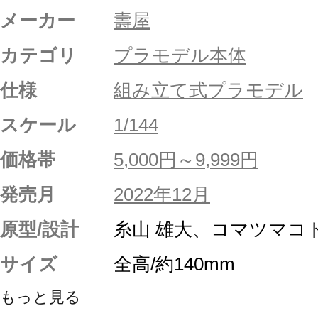
メーカー
壽屋
カテゴリ
プラモデル本体
仕様
組み立て式プラモデル
スケール
1/144
価格帯
5,000円～9,999円
発売月
2022年12月
原型/設計
糸山 雄大、コマツマコ
サイズ
全高/約140mm
もっと見る