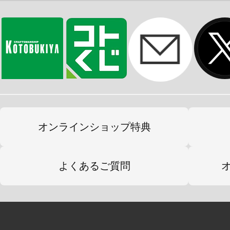
新規デカールが付属します。
マブラヴポータルサイト
https://muvluv.com/
TVアニメ版『マブラヴ オルタネイ
https://muv-luv-alternative-anime.com/
オンラインショップ特典
Steamストアページ
https://store.steampowered.com/app/8
よくあるご質問
https://store.steampowered.com/app/8
l=japanese
※画像は試作品のものです。実際の