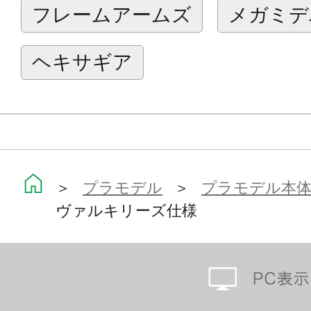
フレームアームズ
メガミデ
頭部センサー部分を塗装済みパーツ
・兵装は「87式突撃砲」4門「87式支
ヘキサギア
戦闘長刀」2本「65式近接戦闘短刀」
弾システム」1式「92式多目的追加装
ト」2個「ガンマウント」2個が付属
・支援突撃砲は専用グリップにより
重量により垂れ下がることなくポー
＞
プラモデル
＞
プラモデル本
ヴァルキリーズ仕様
・「92式多目的自律誘導弾システム
めの専用肩部パーツが新規造形。装備
の組み立てになります。
・伊隅ヴァルキリーズ各機が再現可