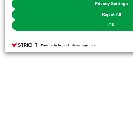
You can change your consent or rejection settings at any time via through
Privacy Settings
our
Cookie Policy
or the website footer.
Reject All
OK
Powered by Internet Initiative Japan Inc.