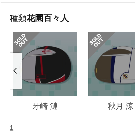
種類
花園百々人
牙崎 漣
秋月 涼
1