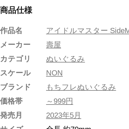
商品仕様
作品名
アイドルマスター Side
メーカー
壽屋
カテゴリ
ぬいぐるみ
スケール
NON
ブランド
もちフレぬいぐるみ
価格帯
～999円
発売月
2023年5月