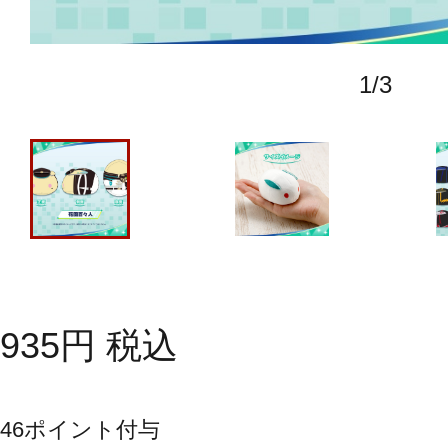
1
/
3
935
円
税込
46
ポイント付与