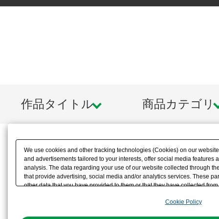
作品タイトル
商品カテゴリ
We use cookies and other tracking technologies (Cookies) on our website t
and advertisements tailored to your interests, offer social media feature
analysis. The data regarding your use of our website collected through t
that provide advertising, social media and/or analytics services. These p
other data that you have provided to them or that they have collected from 
analyze and optimize advertisements delivered to you by businesses other t
Cookie Policy
the use of all Cookies except for Strictly Necessary Cookies, please click "
with Cookies enabled, please click "OK". To select your preferences for e