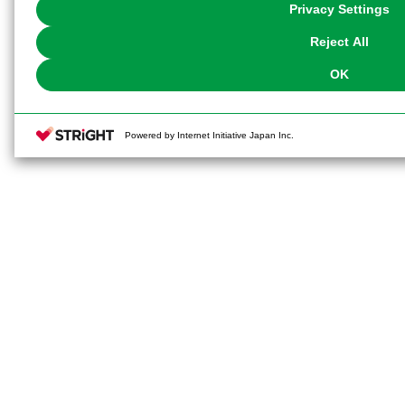
You can change your consent or rejection settings at any time via through
Privacy Settings
our
Cookie Policy
or the website footer.
Reject All
OK
Powered by Internet Initiative Japan Inc.