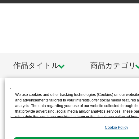
作品タイトル
商品カテゴリ
We use cookies and other tracking technologies (Cookies) on our website t
and advertisements tailored to your interests, offer social media feature
analysis. The data regarding your use of our website collected through t
that provide advertising, social media and/or analytics services. These p
other data that you have provided to them or that they have collected from 
analyze and optimize advertisements delivered to you by businesses other t
Cookie Policy
the use of all Cookies except for Strictly Necessary Cookies, please click "
with Cookies enabled, please click "OK". To select your preferences for e