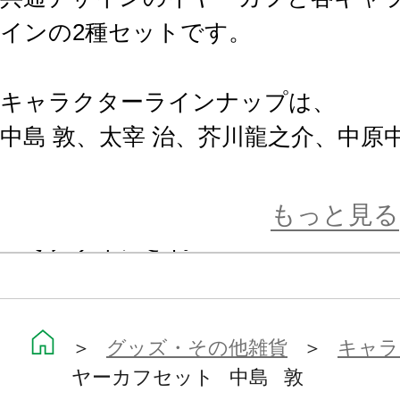
インの2種セットです。
キャラクターラインナップは、
中島 敦、太宰 治、芥川龍之介、中原
各キャラクターごとのイヤーカフは
もっと見る
ーでデザインされ
“推し”をアピールできるアイテムと
共通デザインのイヤーカフもシンプ
インなので、コーディネートを選ば
＞
グッズ・その他雑貨
＞
キャラ
ヤーカフセット 中島 敦