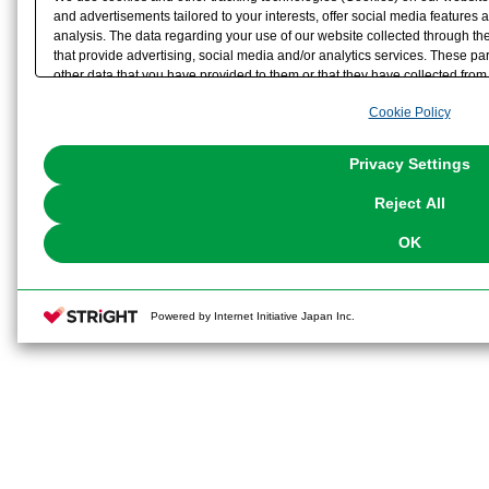
and advertisements tailored to your interests, offer social media feature
analysis. The data regarding your use of our website collected through t
that provide advertising, social media and/or analytics services. These p
other data that you have provided to them or that they have collected from 
analyze and optimize advertisements delivered to you by businesses other t
Cookie Policy
the use of all Cookies except for Strictly Necessary Cookies, please click "
with Cookies enabled, please click "OK". To select your preferences for e
You can change your consent or rejection settings at any time via through
Privacy Settings
our
Cookie Policy
or the website footer.
Reject All
OK
Powered by Internet Initiative Japan Inc.