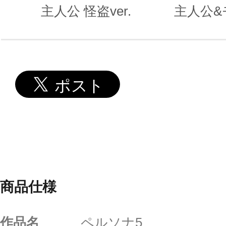
主人公 怪盗ver.
主人公&
商品仕様
作品名
ペルソナ5