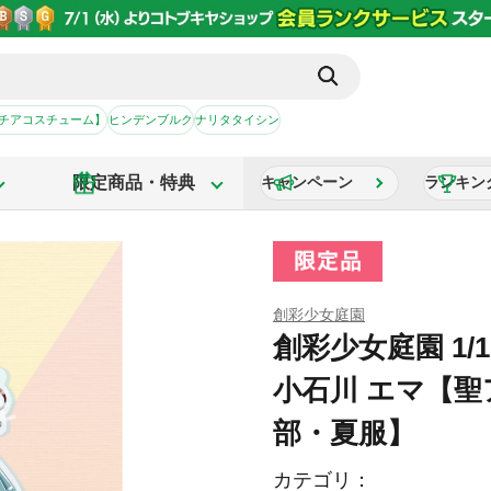
【チアコスチューム】
ヒンデンブルク
ナリタタイシン
限定商品・特典
キャンペーン
ランキン
創彩少女庭園
創彩少女庭園 1
小石川 エマ【
部・夏服】
カテゴリ：