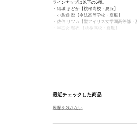
ラインナップは以下の6種。
・結城 まどか【桃桜高校・夏服】
・小鳥遊 暦【令法高等学校・夏服】
・佐伯 リツカ【聖アイリス女学園高等部・
・早乙女 瑠衣 【桃桜高校・夏服】
最近チェックした商品
履歴を残さない