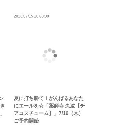
2026/07/15 18:00:00
ン
夏に打ち勝て！がんばるあなた
【き
にエールを☆「薬師寺 久遠【チ
】」
アコスチューム】」7/16（木）
ご予約開始