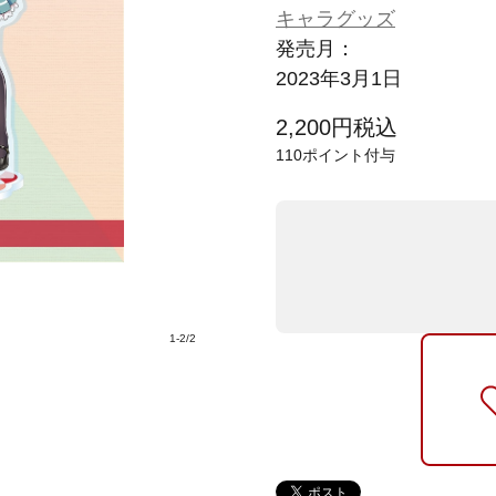
キャラグッズ
発売月：
2023年3月1日
2,200
円
税込
110
ポイント付与
1
-
2
/
2