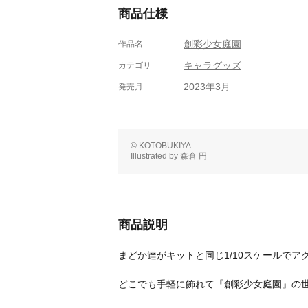
商品仕様
創彩少女庭園
作品名
キャラグッズ
カテゴリ
2023年3月
発売月
© KOTOBUKIYA
Illustrated by 森倉 円
商品説明
まどか達がキットと同じ1/10スケールで
どこでも手軽に飾れて『創彩少女庭園』の