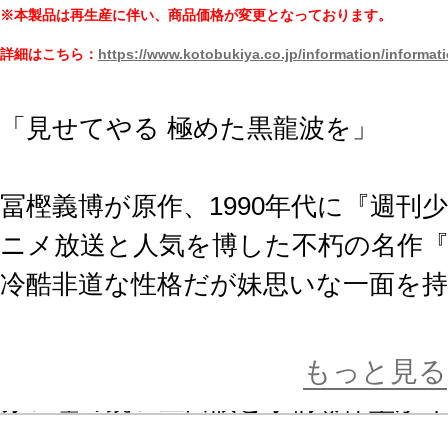
※本製品は再生産に伴い、商品価格が変更となっております。
詳細はこちら：
https://www.kotobukiya.co.jp/information/informat
「見せてやる 極めた黒龍波を」
冨樫義博が原作、1990年代に『週刊
ニメ放送と人気を博した不朽の名作『
冷酷非道な性格だが妹思いな一面を持
に付けた妖怪「飛影」が立体化。
もっと見る
赤い瞳の鋭い三白眼と小柄な体型が印
特徴的な逆立った髪の毛や、破れた