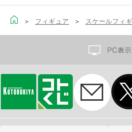
丁寧に造り込みました。
＞
フィギュア
＞
スケールフィ
クリア成型の黒龍波エフェクトパー
ンにこだわり魔界の黒炎を表現。
“邪眼”バージョンの差し替えフェイ
差し替え右腕パーツが付属。
ベースは同じく「ARTFX J」シリ
キャラクターと接続可能。
今もなおファンから熱く支持される
クター達を、是非お手元に揃えて世