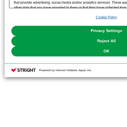
that provide advertising, social media and/or analytics services. These p
other data that you have provided to them or that they have collected from 
analyze and optimize advertisements delivered to you by businesses other t
Cookie Policy
the use of all Cookies except for Strictly Necessary Cookies, please click "
with Cookies enabled, please click "OK". To select your preferences for e
You can change your consent or rejection settings at any time via through
Privacy Settings
our
Cookie Policy
or the website footer.
Reject All
OK
Powered by Internet Initiative Japan Inc.