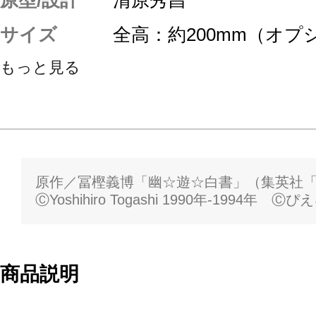
原型/設計
清原秀昌
サイズ
全高：約200mm（オ
もっと見る
原作／冨樫義博「幽☆遊☆白書」（集英社
ⒸYoshihiro Togashi 1990年-1994年 
商品説明