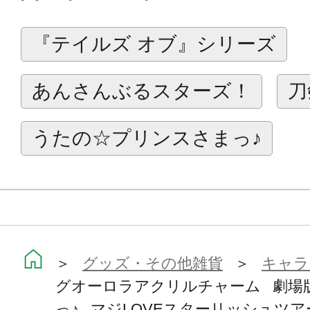
飾ったりいろいろな楽しみ方ができ
『テイルズ オブ』シリーズ
ラインナップ（全7種）
あんさんぶるスターズ！
刀
一十木音也、聖川真斗、四ノ宮那月、
ン、来栖 翔、愛島セシル
うたの☆プリンスさまっ♪
ブラインドボックス仕様。どれが出
全7種、1BOX7個入り。1BOXでフ
イラスト：サクライ（コトブキヤ）
＞
グッズ・その他雑貨
＞
キャラ
グオーロラアクリルチャーム 劇場
っ♪ マジLOVEスターリッシュツア