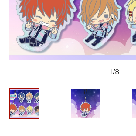
1
/
8