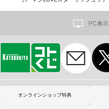
※画像は開発中のものです。実際の
※コトブキヤショップ、アニメイト
す。
オンラインショップ特典