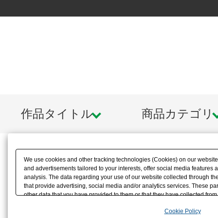
作品タイトル
商品カテゴリ
We use cookies and other tracking technologies (Cookies) on our website t
and advertisements tailored to your interests, offer social media feature
analysis. The data regarding your use of our website collected through t
that provide advertising, social media and/or analytics services. These p
other data that you have provided to them or that they have collected from 
analyze and optimize advertisements delivered to you by businesses other t
Cookie Policy
the use of all Cookies except for Strictly Necessary Cookies, please click "