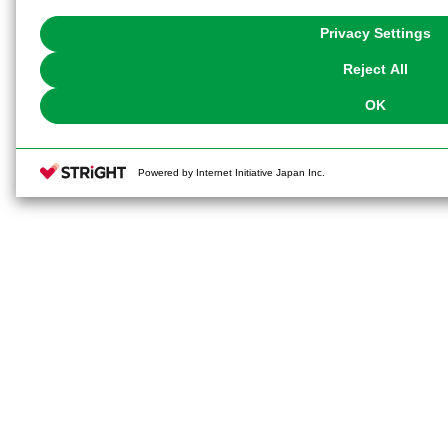
with Cookies enabled, please click "OK". To select your preferences for e
You can change your consent or rejection settings at any time via through
Privacy Settings
our
Cookie Policy
or the website footer.
Reject All
OK
Powered by Internet Initiative Japan Inc.