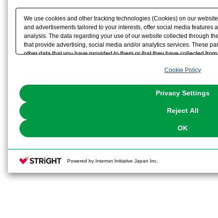
We use cookies and other tracking technologies (Cookies) on our website t
and advertisements tailored to your interests, offer social media feature
analysis. The data regarding your use of our website collected through t
that provide advertising, social media and/or analytics services. These p
other data that you have provided to them or that they have collected from 
analyze and optimize advertisements delivered to you by businesses other t
Cookie Policy
the use of all Cookies except for Strictly Necessary Cookies, please click "
with Cookies enabled, please click "OK". To select your preferences for e
You can change your consent or rejection settings at any time via through
Privacy Settings
our
Cookie Policy
or the website footer.
Reject All
OK
Powered by Internet Initiative Japan Inc.