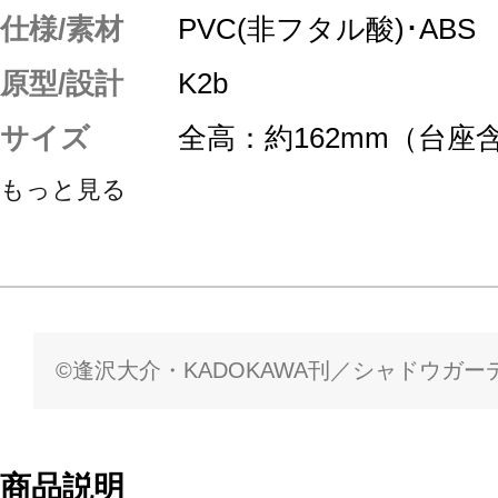
仕様/素材
PVC(非フタル酸)･ABS
原型/設計
K2b
サイズ
全高：約162mm（台座
もっと見る
©逢沢大介・KADOKAWA刊／シャドウガー
商品説明