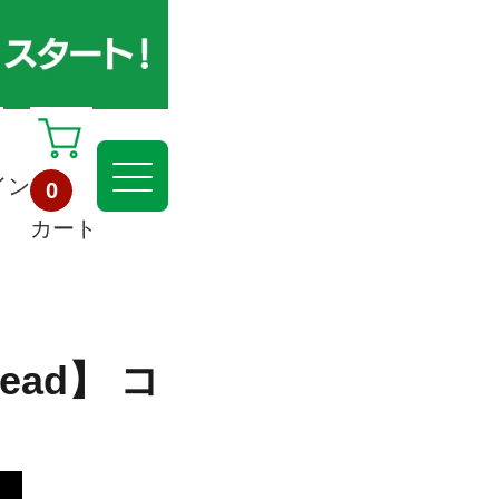
イン
0
カート
ad】 コ