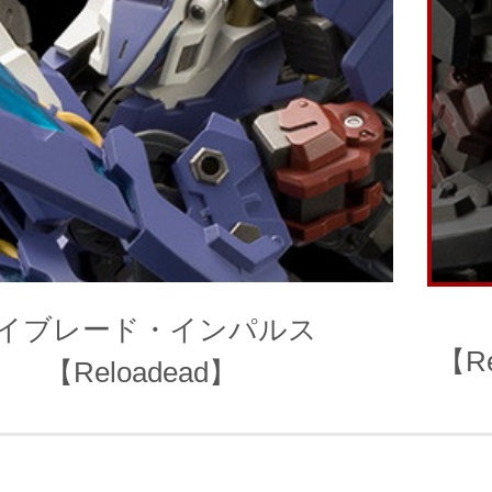
イブレード・インパルス
【R
【Reloadead】