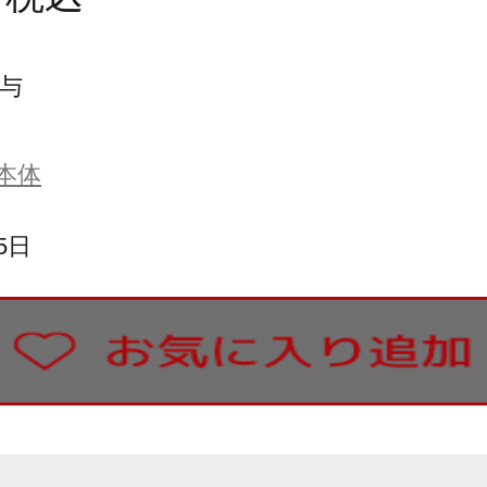
与
本体
5日