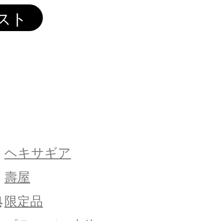
ヘキサギア
壽屋
典
限定品