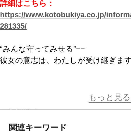
詳細はこちら：
https://www.kotobukiya.co.jp/inform
281335/
“みんな守ってみせる”−−
彼女の意志は、わたしが受け継ぎま
日本ファルコムが放つ大人気ゲーム
地精(グノーム)によって生み出され
もっと見る
ス）にして
新《VII組》の大切な仲間「アルテ
関連キーワード
ン待望の初フィギュア化！