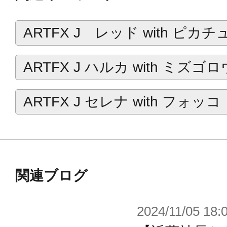
ARTFX J レッド with ピカチ
『英雄伝説 閃の軌跡IV -THE END O
装を細部まで再現。
ARTFX J ハルカ with ミズゴロ
ふわりと舞う髪や、強さと儚さを兼
グなど、ゲーム内の彼女のイメージ
ARTFX J セレナ with フォッコ
ました。
帽子は着脱可能です。（マグネット
関連ブログ
《灰色の騎士》を側で支える一人の
2024/11/05 18:
しみください。