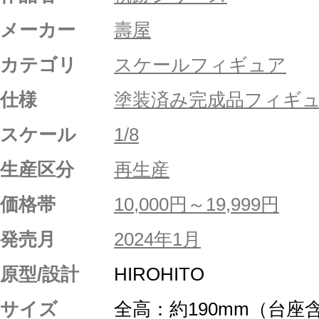
メーカー
壽屋
カテゴリ
スケールフィギュア
仕様
塗装済み完成品フィギ
スケール
1/8
生産区分
再生産
価格帯
10,000円～19,999円
発売月
2024年1月
原型/設計
HIROHITO
サイズ
全高：約190mm（台座