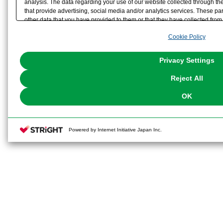
analysis. The data regarding your use of our website collected through t
that provide advertising, social media and/or analytics services. These p
other data that you have provided to them or that they have collected from 
analyze and optimize advertisements delivered to you by businesses other t
Cookie Policy
the use of all Cookies except for Strictly Necessary Cookies, please click "
with Cookies enabled, please click "OK". To select your preferences for e
You can change your consent or rejection settings at any time via through
Privacy Settings
our
Cookie Policy
or the website footer.
Reject All
OK
Powered by Internet Initiative Japan Inc.