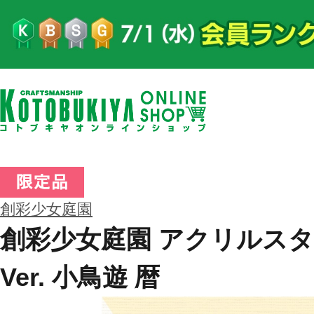
創彩少女庭園
創彩少女庭園 アクリルスタン
Ver. 小鳥遊 暦