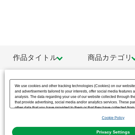
作品タイトル
商品カテゴリ
We use cookies and other tracking technologies (Cookies) on our website t
and advertisements tailored to your interests, offer social media feature
analysis. The data regarding your use of our website collected through t
that provide advertising, social media and/or analytics services. These p
other data that you have provided to them or that they have collected from 
analyze and optimize advertisements delivered to you by businesses other t
Cookie Policy
the use of all Cookies except for Strictly Necessary Cookies, please click "
with Cookies enabled, please click "OK". To select your preferences for e
You can change your consent or rejection settings at any time via through
Privacy Settings
our
Cookie Policy
or the website footer.