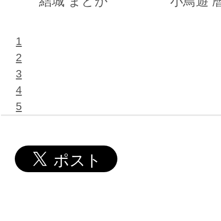
結城 まどか
小鳥遊 
1
2
3
4
5