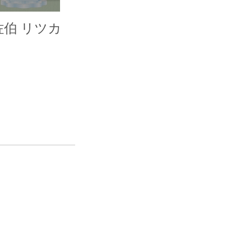
佐伯 リツカ
小石川 エマ