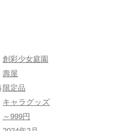
創彩少女庭園
壽屋
典
限定品
キャラグッズ
～999円
2024年2月