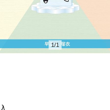
1
/
1
込