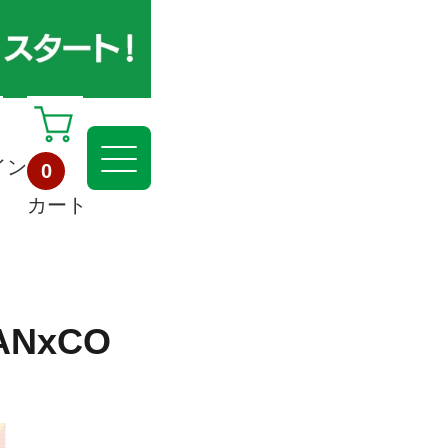
イン
0
カート
NxCO