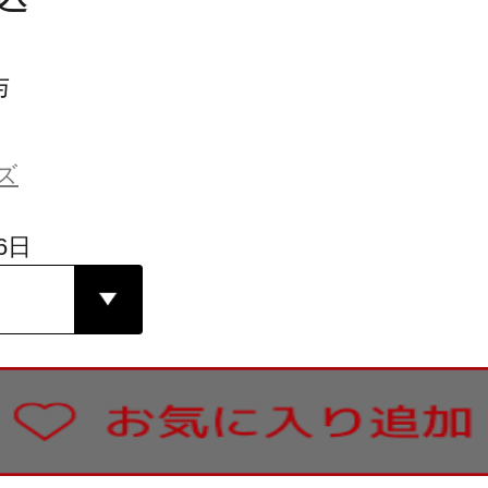
与
ズ
6日