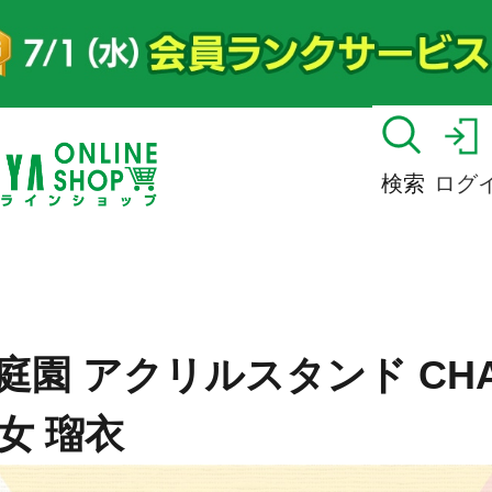
検索
ログ
庭園 アクリルスタンド CHA
乙女 瑠衣