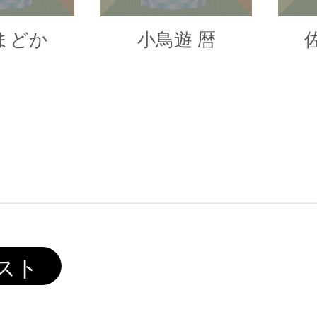
まどか
小鳥遊 暦