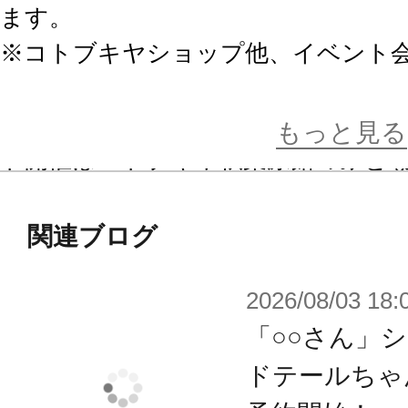
ます。
※コトブキヤショップ他、イベント
性があります。
※2024年1月開催『創彩フェス3rd
もっと見る
ト開催はコトブキヤ秋葉原館のみと
関連ブログ
2026/08/03 18:
「○○さん」
ドテールちゃ