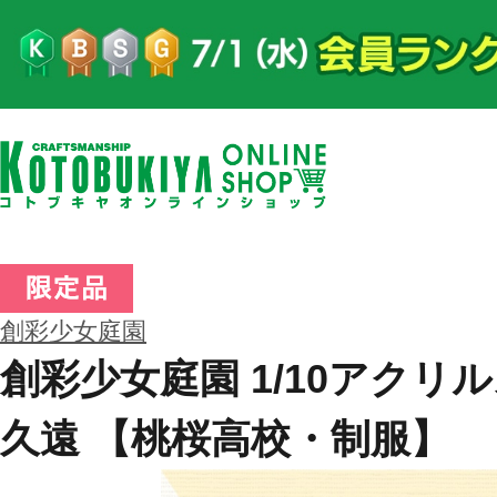
創彩少女庭園
創彩少女庭園 1/10アクリ
久遠 【桃桜高校・制服】