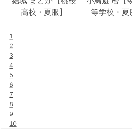
結城 まどか【桃桜
小鳥遊 暦【
高校・夏服】
等学校・夏
1
2
3
4
5
6
7
8
9
10