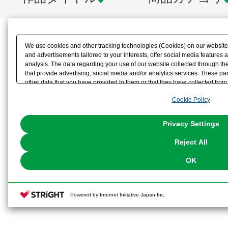
We use cookies and other tracking technologies (Cookies) on our website t
and advertisements tailored to your interests, offer social media feature
analysis. The data regarding your use of our website collected through t
that provide advertising, social media and/or analytics services. These p
other data that you have provided to them or that they have collected from 
analyze and optimize advertisements delivered to you by businesses other t
Cookie Policy
the use of all Cookies except for Strictly Necessary Cookies, please click "
with Cookies enabled, please click "OK". To select your preferences for e
You can change your consent or rejection settings at any time via through
Privacy Settings
our
Cookie Policy
or the website footer.
Reject All
OK
Powered by Internet Initiative Japan Inc.