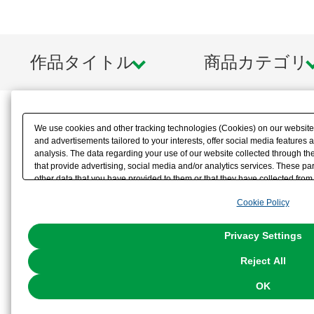
作品タイトル
商品カテゴリ
We use cookies and other tracking technologies (Cookies) on our website t
and advertisements tailored to your interests, offer social media feature
analysis. The data regarding your use of our website collected through t
that provide advertising, social media and/or analytics services. These p
other data that you have provided to them or that they have collected from 
analyze and optimize advertisements delivered to you by businesses other t
Cookie Policy
the use of all Cookies except for Strictly Necessary Cookies, please click "
with Cookies enabled, please click "OK". To select your preferences for e
You can change your consent or rejection settings at any time via through
Privacy Settings
our
Cookie Policy
or the website footer.
Reject All
OK