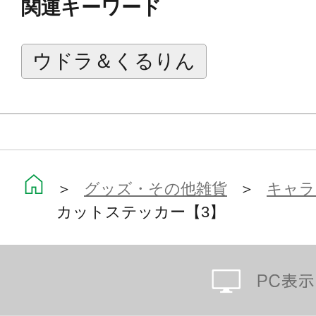
関連キーワード
「ウドラ」とは？
ウドラ＆くるりん
立川市の公認キャラクターを決める市
となったが、秋の楽市2012で選定委
ウドラは立川うどが市民の立川愛で
ャラクター。
その生態は謎が多く未だ全てが解明
＞
グッズ・その他雑貨
＞
キャラ
は手のひらサイズからビルを越すサ
カットステッカー【3】
く日の光にとても弱いため日焼け止
頭の中は立川のことでいっぱいで、
ねキャラクターとして、様々なイベ