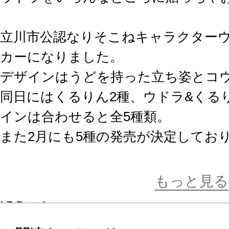
立川市公認なりそこねキャラクター
カーになりました。
デザインはうどを持った立ち姿とコウ
同日にはくるりん2種、ウドラ&くる
インは合わせると全5種類。
また2月にも5種の発売が決定してお
をコレクションいただけます。
ぜひスマホカバーや手帳など、お好
もっと見る
ださい。