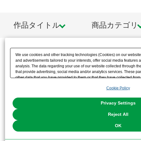
作品タイトル
商品カテゴリ
We use cookies and other tracking technologies (Cookies) on our website t
and advertisements tailored to your interests, offer social media feature
analysis. The data regarding your use of our website collected through t
that provide advertising, social media and/or analytics services. These p
other data that you have provided to them or that they have collected from 
analyze and optimize advertisements delivered to you by businesses other t
Cookie Policy
the use of all Cookies except for Strictly Necessary Cookies, please click "
with Cookies enabled, please click "OK". To select your preferences for e
You can change your consent or rejection settings at any time via through
Privacy Settings
our
Cookie Policy
or the website footer.
Reject All
OK