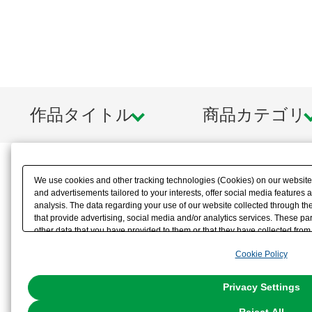
作品タイトル
商品カテゴリ
We use cookies and other tracking technologies (Cookies) on our website t
and advertisements tailored to your interests, offer social media feature
analysis. The data regarding your use of our website collected through t
that provide advertising, social media and/or analytics services. These p
other data that you have provided to them or that they have collected from 
analyze and optimize advertisements delivered to you by businesses other t
Cookie Policy
the use of all Cookies except for Strictly Necessary Cookies, please click "
with Cookies enabled, please click "OK". To select your preferences for e
You can change your consent or rejection settings at any time via through
Privacy Settings
our
Cookie Policy
or the website footer.