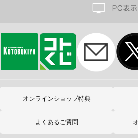
を収納することができます。
■専用台座パーツは複数パーツで構成
プションパーツとして様々な商品に
す。
■成型色は「ブラック」「クリアーレ
成型となります。
付属品
■ナイトマスターソード×1セット
オンラインショップ特典
■能力解放エフェクトパーツ×1
■ナイトマスターシールド×1セット
よくあるご質問
■シールド用グリップパーツ×2