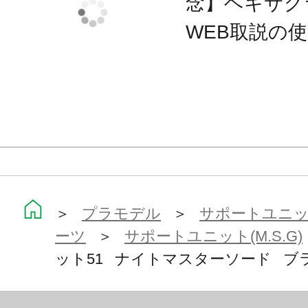
念】ヘキサグ
■大剣モード内部には聖剣「ナイトマ
WEB取説の
れており、実際に引き抜いて使用す
■ナイトマスターソードは刀身部を取
クトパーツに差し替えることが可能
■大剣モードは専用台座に設置してデ
能です。
■大剣モードの刀身部は変形してナイ
て使用することができます。
＞
プラモデル
＞
サポートユニット
■ナイトマスターシールドは分解して
ーツ
＞
サポートユニット(M.S.G)
トンファーブレードとして使用でき
ット51 ナイトマスターソード ブラッ
■ナイトマスターシールドの状態で