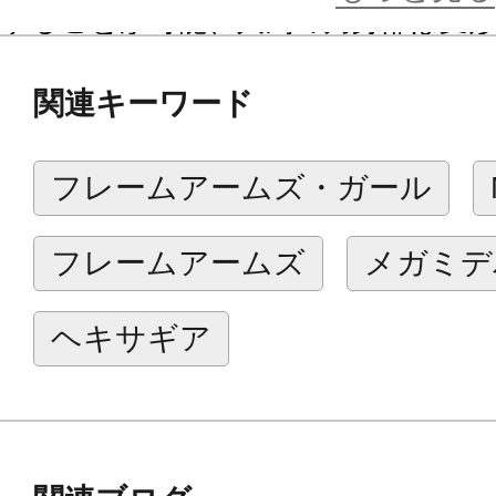
することが可能、大剣の刀身部は変
ールド」として使用することができ
関連キーワード
東京、青梅市に本社のある株式会社
のづくり品質にこだわった商品にな
フレームアームズ・ガール
株式会社カネバンとは…
フレームアームズ
メガミデ
金型設計から成形、量産、検品、梱包
プ会社を通じた一貫した進行で、フ
ヘキサギア
する東京発の「製造ベンチャー企業
近年、当社はキャラクターグッズの
クリルスタンドやキーホルダーから