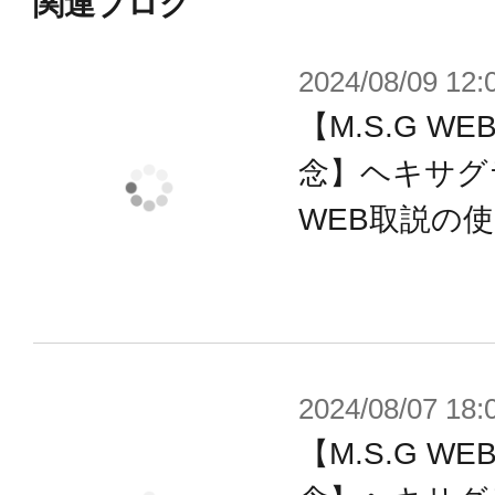
ップなどのプラスチック射出成形品
関連ブログ
応じた商品の企画から製造、発送ま
2024/08/09 12:
います。
【M.S.G 
また、カネバンはもともと二輪車の
トさせたため、塗装やフィルムをは
念】ヘキサグ
技術に関する深い知識を有していま
WEB取説の
術の導入による商品開発にも積極的
さらに、新たな取り組みとして、環
展開しており、日本の未来への貢献
す。
2024/08/07 18:
【M.S.G 
商品仕様