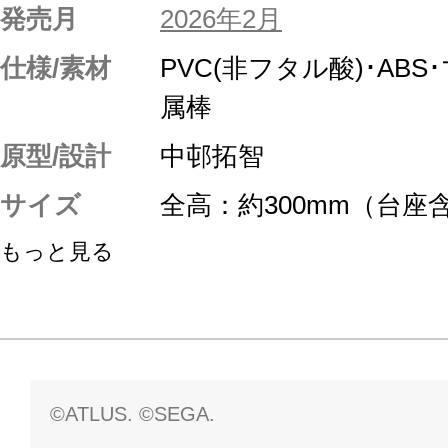
発売月
2026年2月
仕様/素材
PVC(非フタル酸)･AB
属棒
原型/設計
中邨拓智
サイズ
全高：約300mm（台座
もっと見る
©ATLUS. ©SEGA.