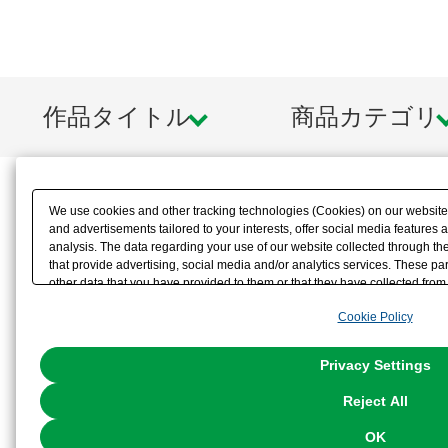
作品タイトル
商品カテゴリ
We use cookies and other tracking technologies (Cookies) on our website t
and advertisements tailored to your interests, offer social media feature
analysis. The data regarding your use of our website collected through t
that provide advertising, social media and/or analytics services. These p
other data that you have provided to them or that they have collected from 
analyze and optimize advertisements delivered to you by businesses other t
Cookie Policy
the use of all Cookies except for Strictly Necessary Cookies, please click "
with Cookies enabled, please click "OK". To select your preferences for e
You can change your consent or rejection settings at any time via through
Privacy Settings
our
Cookie Policy
or the website footer.
Reject All
OK