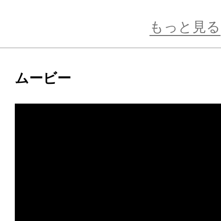
流れるような赤い髪も繊細な造形と彩
こから見ても見応えのある仕上がり
もっと見る
細部までこだわり抜いたヒュルケン
ムービー
しみください。
※画像は試作品です。実際の商品と
ます。