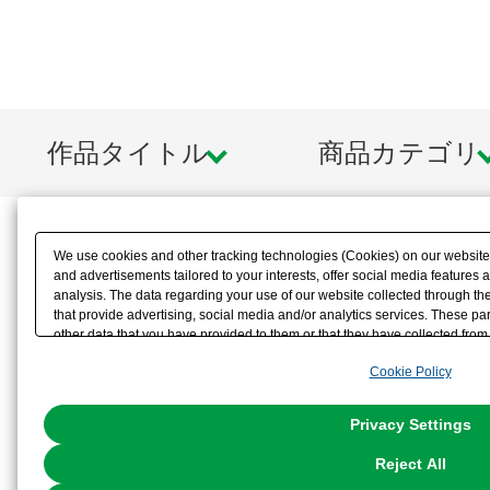
作品タイトル
商品カテゴリ
We use cookies and other tracking technologies (Cookies) on our website t
and advertisements tailored to your interests, offer social media feature
analysis. The data regarding your use of our website collected through t
that provide advertising, social media and/or analytics services. These p
other data that you have provided to them or that they have collected from 
analyze and optimize advertisements delivered to you by businesses other t
Cookie Policy
the use of all Cookies except for Strictly Necessary Cookies, please click "
with Cookies enabled, please click "OK". To select your preferences for e
You can change your consent or rejection settings at any time via through
Privacy Settings
our
Cookie Policy
or the website footer.
Reject All