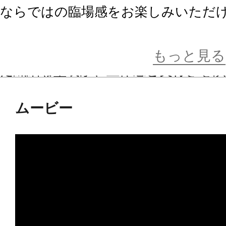
ならではの臨場感をお楽しみいただ
さらに、羽にはクリアパーツを使用
もっと見る
た繊細な塗装が、立体感と奥行きを演
ガリカの魅力をそのまま手元で楽し
ムービー
また、台座のエフェクト部分もマグ
インを施し、作品の魅力をさらに引
『メタファー：リファンタジオ』の
ができるガリカのフィギュア。この