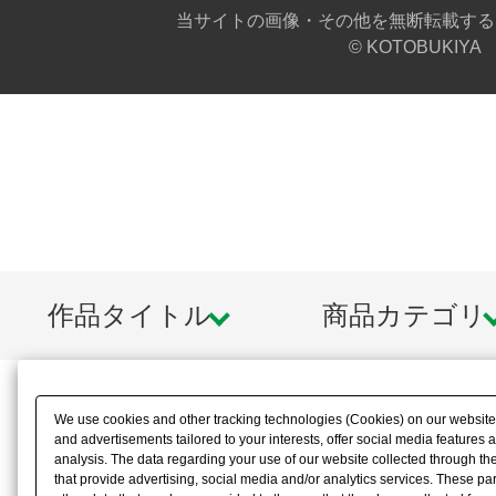
■頭部カメラは塗装済となります。
当サイトの画像・その他を無断転載する
© KOTOBUKIYA
※装甲色はロード・インパルスの黒
ります。
付属品
■大砲×1
■重機関銃×1
■マウントアーム×1
作品タイトル
商品カテゴリ
■前腕用拡張ハードポイント×1
■3mmジョイント×1
We use cookies and other tracking technologies (Cookies) on our website t
■手首パーツ（握り、平手、武器持ち
and advertisements tailored to your interests, offer social media feature
analysis. The data regarding your use of our website collected through t
that provide advertising, social media and/or analytics services. These p
■PVC製ヘキサグラム×1