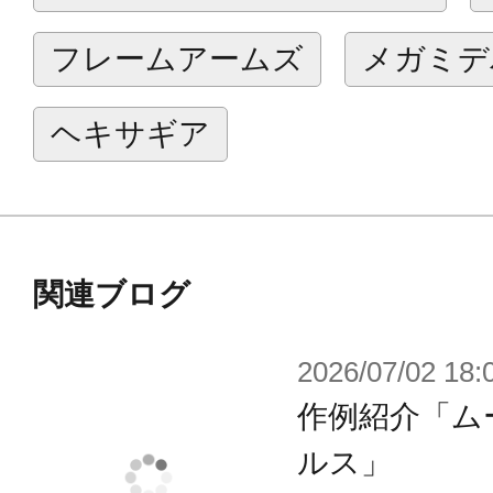
要求仕様の上位を占める項目のほぼ
フレームアームズ
メガミデ
アの開放型操縦席による騎乗戦を志
されるガバナーの生残性を飛躍的に
ヘキサギア
本体の重装甲化は胴部の重要部位に
キサギア搭乗時の運動能力を担保す
はなく、膝などの突出した部位の装
ている。
関連ブログ
しかしインナースーツに張り巡らされ
2026/07/02 18:
シスト性能に大幅な向上が見られる
作例紹介「ム
給するエネルギーを過度に消耗し運
前提に、その対価として高出力を得
ルス」