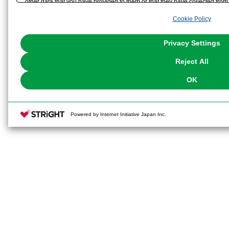
other data that you have provided to them or that they have collected from 
analyze and optimize advertisements delivered to you by businesses other t
■アーカイブカード×1
Cookie Policy
the use of all Cookies except for Strictly Necessary Cookies, please click "
with Cookies enabled, please click "OK". To select your preferences for e
You can change your consent or rejection settings at any time via through
Privacy Settings
our
Cookie Policy
or the website footer.
※本製品は再生産です。
Reject All
※画像は試作品です。実際の商品と
OK
ます。また撮影用に塗装されており
※本製品はお客様ご自身で組み立て
Powered by Internet Initiative Japan Inc.