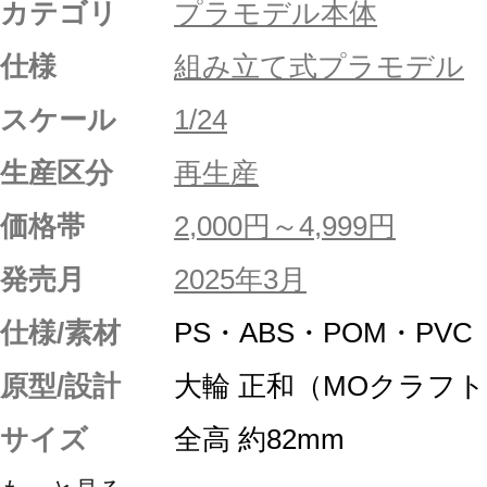
カテゴリ
プラモデル本体
仕様
組み立て式プラモデル
スケール
1/24
生産区分
再生産
価格帯
2,000円～4,999円
発売月
2025年3月
仕様/素材
PS・ABS・POM・PV
原型/設計
大輪 正和（MOクラフト
サイズ
全高 約82mm