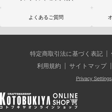
■付属のマウントアームはフレキシブ
インとなっており様々なパーツを取
よくあるご質問
■背部バックパックや腹部などに設定
ントアームを取り付け可能です。
■前腕用の拡張ハードポイントを使用
特定商取引法に基づく表記
を取り付けることができます。
利用規約
サイトマップ
■腰部正面の増加装甲は取り外しが可
サギアへの搭乗時などに は必要に応
Privacy Settings
することができます。また取り外し
ポイントと組み合わせて小型シール
きます。