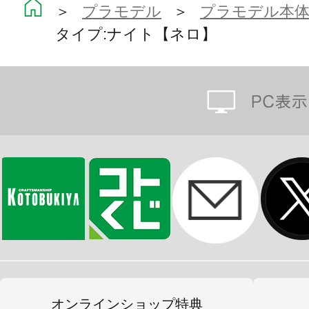
商品仕様
＞
プラモデル
＞
プラモデル本
■付属の大砲には別売りのガバナー 
タイプ:ナイト【ネロ】
【ビアンコ】の大剣と合体させて対
「ジャッジメント・ラム」形態にす
■大砲は中央部で折りたたむことが可
■大砲や機関銃のフォアグリップが可
グがとらせやすくなっています。また
径穴に付属のマウントアームを取り
■本体は全高82mmの小サイズながら“
す。
■ガバナー アーマータイプ：ポーンA1 V
部流用しているため広い可動範囲を
オンラインショップ特典