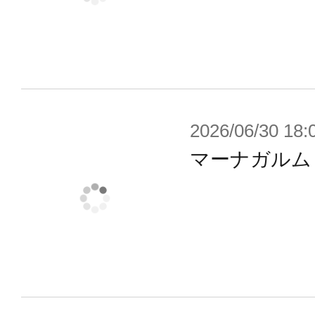
ンA1には装備不可能な重火器による
果であった。
このシステムは概念的にはレイブレ
励起」に近いものと言え、後に続く
マータイプの研究へも引き継がれて
2026/06/30 18:
マーナガルム
加えてポーンA1から大きく変更され
追加がある。拡張プラットフォーム
この装置は一基を標準装備とし、ユ
装によって運用方法に柔軟性を持た
アーマータイプへの互換性も持って
キャノンなど本来は車載で運用すべ