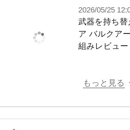
種装備を懸架しKARMAによる制御
2026/05/25 12:
用される。
武器を持ち替
当初、ポーンA2と呼ばれたこれらの
ア バルクア
多くは「ナイト」という名称によっ
組みレビュー
アライアンスは「アーマータイプ：
地へと送り届けた。ガバナーは新た
に勝利した後、猛々しくその手に持
もっと見る
搭載武器
■チャージキャノン ■重機関銃 ■マ