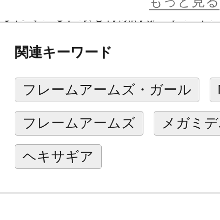
もっと見る
られている。最も特徴的な「ブレイ
の碑晶質から作られた熱破壊ブレー
関連キーワード
的に超高温に達し対象を溶断破壊す
ィセプション・リピーター」は敵の
フレームアームズ・ガール
を隠蔽・欺瞞することができる。深
ェルギアーズが開発した特殊コーテ
フレームアームズ
メガミデ
で、強い熱耐性を持ち、あえて視認
イーンズガードであることを相手に
ヘキサギア
る。騎乗時はガバナーの背部ヘキサ
ムで結合する事により、クリミナル
給および射撃安定の補佐を担う。テ