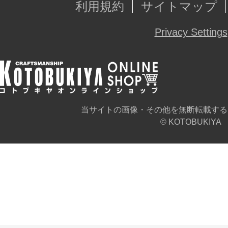
利用規約
サイトマップ
■腹部に展開式のハードポイントを備
ーツなどを取り付けてオリジナル機
Privacy Settings
■前足の上腕骨にあたるユニットは見
タム性重視のパーツの2種類付属する
分けることができます。
■頭部センサーは塗装済みのため、組
当サイトの画像・その他を無断転載する
© KOTOBUKIYA
ージに近い仕上がりとなります。
■成型色はレッド・ガンメタル・無色
ます。
※レッドはアグニレイジなどと同色
通フレーム色です。