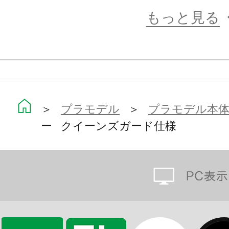
えられず、その身体を刺し貫かれる
もっと見る
搭載武器
■ブレイジングホーン ■テールスラス
リピーター
＞
プラモデル
＞
プラモデル本
【商品仕様】
ー クイーンズガード仕様
■本製品はコトブキヤショップ限定ア
ク・スプリンガーから装甲部分の成
パーツをセットにしたバリエーショ
■頭部の角上パーツはブレイジングホ
成型Ver.）とラムホーン（レッド成型