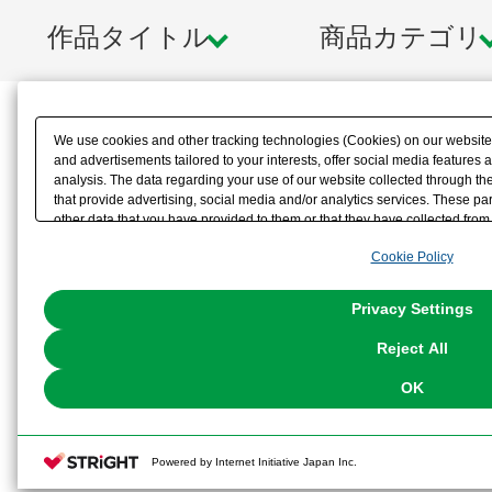
【付属品】
作品タイトル
商品カテゴリ
■ジーク・スプリンガー本体×1セット
■ステップユニット×1
We use cookies and other tracking technologies (Cookies) on our website t
■加速エフェクトパーツ×2
and advertisements tailored to your interests, offer social media feature
analysis. The data regarding your use of our website collected through t
that provide advertising, social media and/or analytics services. These p
■オリジナルエフェクトパーツ×2
other data that you have provided to them or that they have collected from 
analyze and optimize advertisements delivered to you by businesses other t
■ラムホーン×1
Cookie Policy
the use of all Cookies except for Strictly Necessary Cookies, please click "
with Cookies enabled, please click "OK". To select your preferences for e
■前足カスタマイズパーツ（左右分）×
You can change your consent or rejection settings at any time via through
Privacy Settings
our
Cookie Policy
or the website footer.
■3ｍｍジョイントパーツ×2
Reject All
■SANAT紋章入りブラック成型フライ
OK
■アーカイブカード×1
Powered by Internet Initiative Japan Inc.