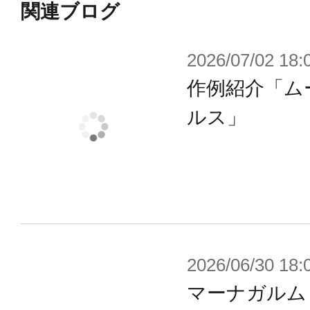
ルバスター射撃時の排熱の一部も担
関連ブログ
き上げる。
2026/07/02 18:
この機体はジーク・スプリンガーの
作例紹介「ム
した個体が選別されており、ディセ
部センサーを覆うように配置するこ
ルス」
体制御用の綱具連結基部を備え、ガ
している。つまりこの拘束から解き
ズガードのジーク・スプリンガーは
暴れ狂うこととなる。
2026/06/30 18:
これらは護衛騎士団「クイーンズガ
マーナガルム
力向上を意図したものであり、本来