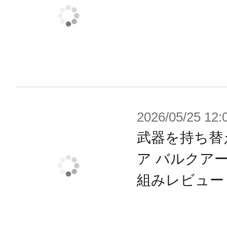
ジーク・スプリンガーをより戦闘向
特に通常時に機体側の視野角が制限
の分を騎乗するガバナー自身が補わ
にとっては行軍時にもかなりの負担
ャフト近傍に展開するクイーンズガ
いるのも、一帯に敷設された各種セ
2026/05/25 12:
情報支援を受けられるといった体制
武器を持ち替
る。
ア バルクア
組みレビュー
その目に女王の敵を認めた時、深紅
り、嵐のように大地を駆ける。無法