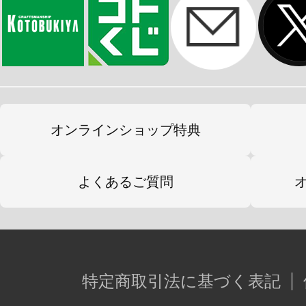
てることができます。
■SANATの紋章を印刷した特製ブラ
が付属、ディスプレイをサポートす
とで幅広いディスプレイが可能です
■頭部ユニットとステップユニット
オンラインショップ特典
ロスのようにガバナーを前面に搭乗
■テールユニットはフレキシブルに
よくあるご質問
ーツを取り付けることで全力疾走形
となります。
■テールユニットに装着できるオリ
特定商取引法に基づく表記
付属します。