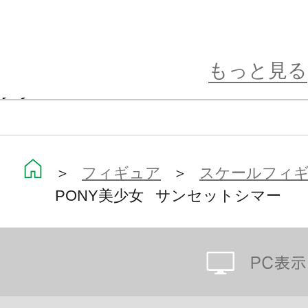
劇場版「マイリトルポニー:エクエス
衝撃的な登場から、ポニーファンの
もっと見る
クター！
特徴的なカラーリングと、シルエッ
スタイルは圧巻。
シリーズおなじみ、ポニー姿での目
＞
フィギュア
＞
スケールフィ
PONY美少女 サンセットシマー
毛も健在です。
無骨なライダースを着崩し、不敵に
魔法」を知る前、それとも・・・・？
※画像は試作品です。実際の商品と