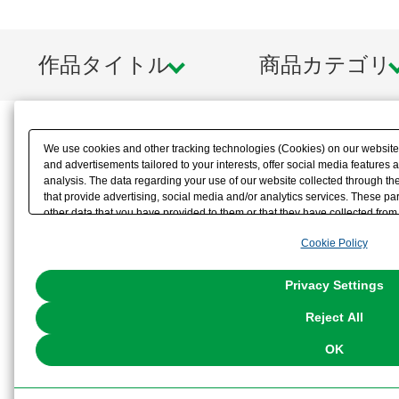
作品タイトル
商品カテゴリ
We use cookies and other tracking technologies (Cookies) on our website t
and advertisements tailored to your interests, offer social media feature
analysis. The data regarding your use of our website collected through t
that provide advertising, social media and/or analytics services. These p
other data that you have provided to them or that they have collected from 
analyze and optimize advertisements delivered to you by businesses other t
Cookie Policy
the use of all Cookies except for Strictly Necessary Cookies, please click "
with Cookies enabled, please click "OK". To select your preferences for e
You can change your consent or rejection settings at any time via through
Privacy Settings
our
Cookie Policy
or the website footer.
Reject All
OK