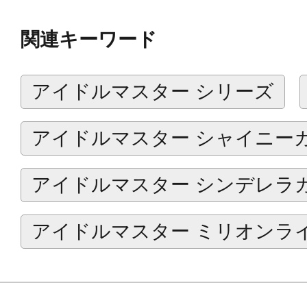
2025年10月：アスラン＝ベルゼビ
関連キーワード
十九一希、葛之葉雨彦
▼第２弾
アイドルマスター シリーズ
2025年11月：東雲荘一郎、猫柳キ
2025年12月：天峰 秀、卯月巻緒、
アイドルマスター シャイニー
2026年1月：冬美 旬、硲 道夫、神谷
アイドルマスター シンデレラ
2026年2月：鷹城恭二、姫野かのん、
▼第３弾
アイドルマスター ミリオンラ
2026年3月：天ヶ瀬冬馬、握野英雄
里春名
2026年4月：都築 圭、紅井朱雀、伊