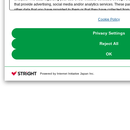
that provide advertising, social media and/or analytics services. These p
other data that you have provided to them or that they have collected from 
analyze and optimize advertisements delivered to you by businesses other t
Cookie Policy
the use of all Cookies except for Strictly Necessary Cookies, please click "
with Cookies enabled, please click "OK". To select your preferences for e
You can change your consent or rejection settings at any time via through
Privacy Settings
our
Cookie Policy
or the website footer.
Reject All
OK
Powered by Internet Initiative Japan Inc.