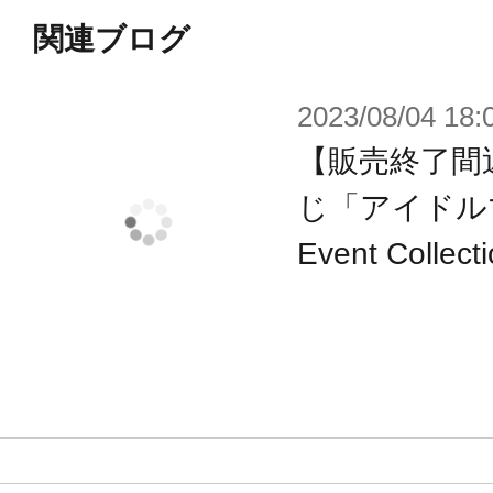
志狼
関連ブログ
2026年5月：木村 龍、牙崎 漣、兜 
2026年6月：柏木 翼、神楽 麗、榊 
2023/08/04 18:
【販売終了間
じ「アイドルマ
※画像は試作品です。実際の商品と
Event Col
ます。