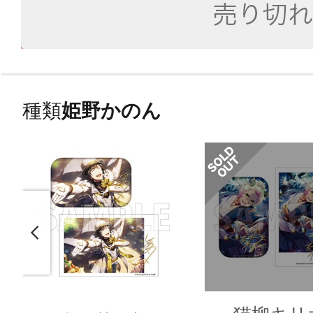
種類
姫野かのん