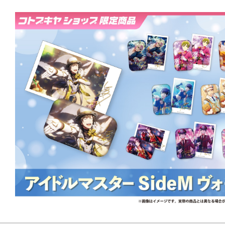
り仕様となります。
各商品には受注期間を設けますので
れば必ずご用意いたします！
2025年7月から2026年6月までの1
発売いたしますので、どうぞお楽し
発売月（予定）
▼第１弾
2025年7月：清澄九郎 、蒼井悠介、
2025年8月：ピエール 、舞田 類、水
2025年9月：山下次郎、円城寺道流、