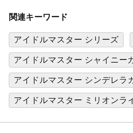
2025年10月：アスラン＝ベルゼビ
関連キーワード
十九一希、葛之葉雨彦
▼第２弾
アイドルマスター シリーズ
2025年11月：東雲荘一郎、猫柳キ
2025年12月：天峰 秀、卯月巻緒、
アイドルマスター シャイニー
2026年1月：冬美 旬、硲 道夫、神谷
アイドルマスター シンデレラ
2026年2月：鷹城恭二、姫野かのん、
▼第３弾
アイドルマスター ミリオンラ
2026年3月：天ヶ瀬冬馬、握野英雄
里春名
2026年4月：都築 圭、紅井朱雀、伊