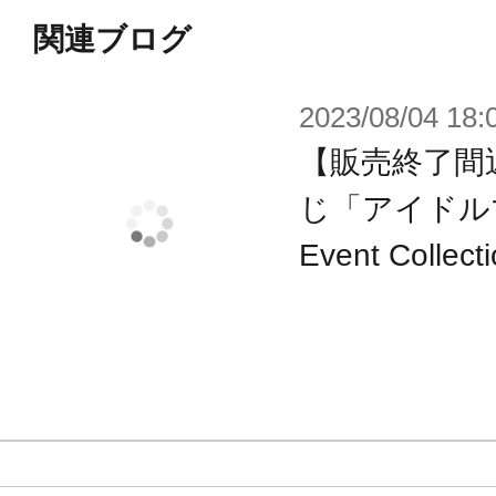
志狼
関連ブログ
2026年5月：木村 龍、牙崎 漣、兜 
2026年6月：柏木 翼、神楽 麗、榊 
2023/08/04 18:
【販売終了間
じ「アイドルマ
※画像は試作品です。実際の商品と
Event Col
ます。