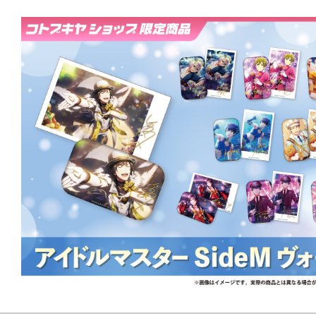
り仕様となります。
各商品には受注期間を設けますので
れば必ずご用意いたします！
2025年7月から2026年6月までの1
発売いたしますので、どうぞお楽し
発売月（予定）
▼第１弾
2025年7月：清澄九郎 、蒼井悠介、
2025年8月：ピエール 、舞田 類、水
2025年9月：山下次郎、円城寺道流、