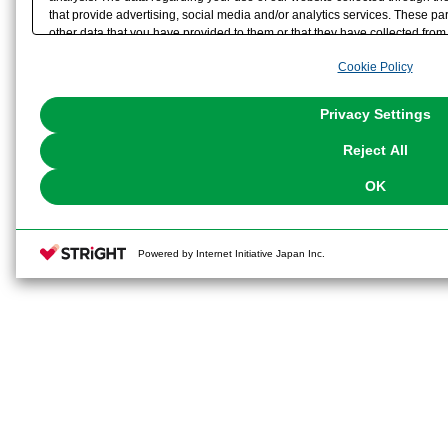
that provide advertising, social media and/or analytics services. These p
other data that you have provided to them or that they have collected from 
analyze and optimize advertisements delivered to you by businesses other t
Cookie Policy
the use of all Cookies except for Strictly Necessary Cookies, please click "
with Cookies enabled, please click "OK". To select your preferences for e
You can change your consent or rejection settings at any time via through
Privacy Settings
our
Cookie Policy
or the website footer.
Reject All
OK
Powered by Internet Initiative Japan Inc.