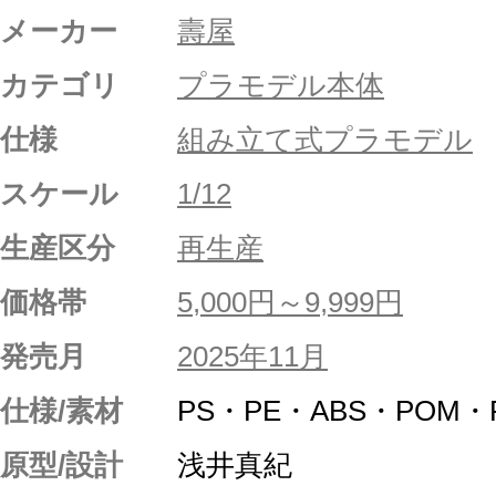
メーカー
壽屋
カテゴリ
プラモデル本体
仕様
組み立て式プラモデル
スケール
1/12
生産区分
再生産
価格帯
5,000円～9,999円
発売月
2025年11月
仕様/素材
PS・PE・ABS・POM
原型/設計
浅井真紀