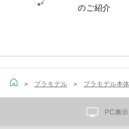
のご紹介
※本商品は再生産につき「PC版ファ
ン2用インストールDVD」と
「ゲーム中で使用可能なアイテムコ
ん。
※画像は試作品です。実際の商品と
ます。また撮影用に塗装されており
＞
プラモデル
＞
プラモデル本
※本製品はお客様ご自身で組み立て
※本製品は再生産です。