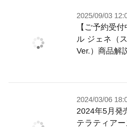
う新しい舞台で、浅井真紀自らがキ
2025/09/03 12:
型制作を行った、全く新しいキャス
ひめ しき）』として商品化します。
【ご予約受付
ル ジェネ（
・シールが付属し素組でも設定に近
Ver.）商品解
・表情豊かな手首が9種付属。
・目線違いの3種の塗装済みアイパー
アクションフィギュア・シーンの原
2024/03/06 18:
の最新のアクションフィギュア技巧
2024年5月
ンを皆様にご提供します。
テラティアーズ