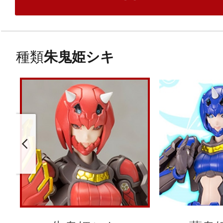
種類
朱鬼姫シキ