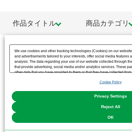
作品タイトル
商品カテゴリ
We use cookies and other tracking technologies (Cookies) on our website t
and advertisements tailored to your interests, offer social media feature
analysis. The data regarding your use of our website collected through t
that provide advertising, social media and/or analytics services. These p
other data that you have provided to them or that they have collected from 
analyze and optimize advertisements delivered to you by businesses other t
Cookie Policy
the use of all Cookies except for Strictly Necessary Cookies, please click "
with Cookies enabled, please click "OK". To select your preferences for e
You can change your consent or rejection settings at any time via through
Privacy Settings
our
Cookie Policy
or the website footer.
Reject All
OK