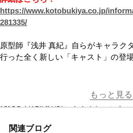
https://www.kotobukiya.co.jp/inform
281335/
原型師『浅井 真紀』自らがキャラク
行った全く新しい「キャスト」の登
2003年夏のワンダーフェスティバ
として発売され、2011年5月に1/1
もっと見る
発売された浅井版レイキャシール。
そして2015年8月に「ファンタシー
関連ブログ